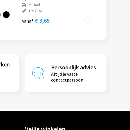
Metaal
10X7CM
€ 3,65
vanaf
rken
Persoonlijk advies
Altijd je vaste
contactpersoon
Veilig winkelen