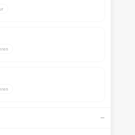
eren
eren