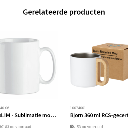
Gerelateerde producten
40-06
10074001
SUBLIM - Sublimatie mok 300ml
30183
op voorraad
53
op voorraad