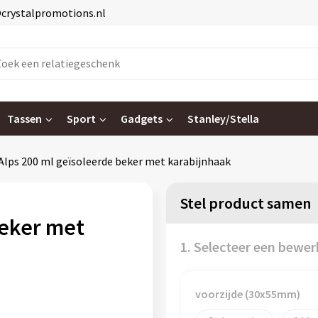
@crystalpromotions.nl
Tassen
Sport
Gadgets
Stanley/Stella
Alps 200 ml geïsoleerde beker met karabijnhaak
Stel product samen
beker met
1. Selecteer een bewer
voorzijde (30x55mm)