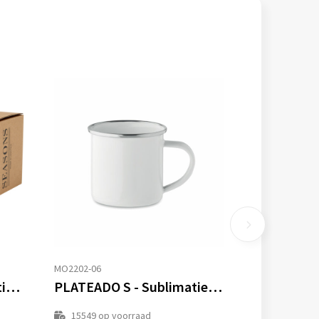
MO2202-06
Bjorn 360 ml RCS-gecertificeerde mok van gerecycled roestvrijstaal met koperen vacuümisolatie
PLATEADO S - Sublimatiemok emaillelaag 200ml
15549
op voorraad