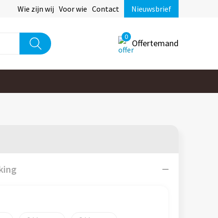
Wie zijn wij
Voor wie
Contact
Nieuwsbrief
0
Offertemand
king