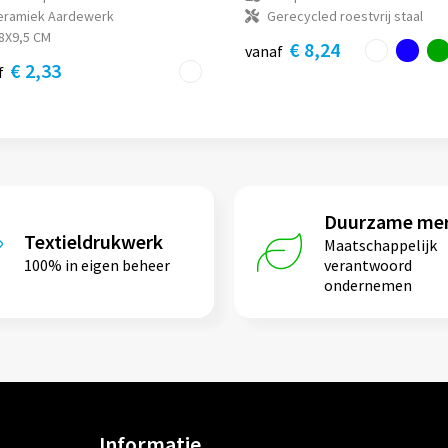
eramiek Aardewerk
Gerecycled roestvrij staal
8X9,5 CM
€ 8,24
vanaf
€ 2,33
f
Duurzame me
Textieldrukwerk
Maatschappelijk
100% in eigen beheer
verantwoord
ondernemen
Informatie