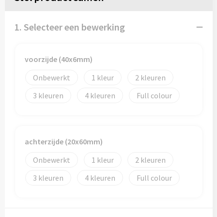
Reistassen
Reistassensets
1. Selecteer een bewerking
Rugzakken
voorzijde (40x6mm)
Schoenentassen
Onbewerkt
1
2
3
4
Full colour
Schoudertassen
Sporttassen
achterzijde (20x60mm)
Strandtassen
Onbewerkt
1
2
Tablettassen
3
4
Full colour
Toilettassen
Waterbestendige tassen