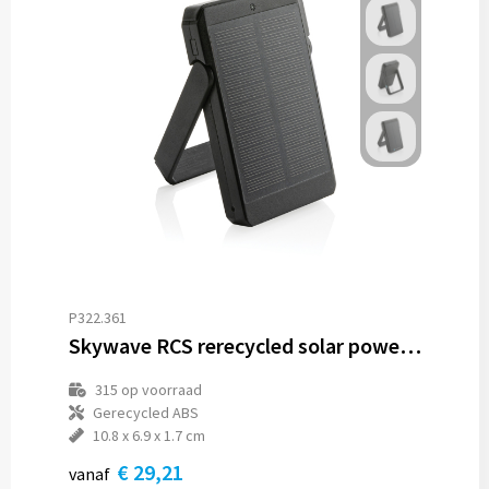
P322.361
Skywave RCS rerecycled solar powerbank 5.000 mah 10W
315
op voorraad
Gerecycled ABS
10.8 x 6.9 x 1.7 cm
€ 29,21
vanaf