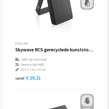
P322.341
Skywave RCS gerecyclede kunststof zonne-powerbank 10000 mAh
1661
op voorraad
Gerecycled ABS
15.5 x 7.4 x 1.9 cm
€ 29,21
vanaf