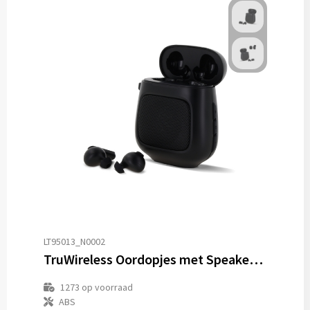
LT95013_N0002
TruWireless Oordopjes met Speaker 3W
1273
op voorraad
ABS