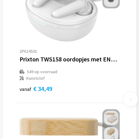
2PA14501
Prixton TWS158 oordopjes met ENC en ANC
549
op voorraad
Kunststof
€ 34,49
vanaf