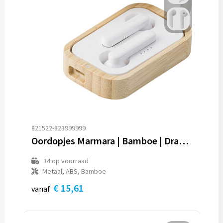
821522-823999999
Oordopjes Marmara | Bamboe | Draadloos
34
op voorraad
Metaal, ABS, Bamboe
€ 15,61
vanaf