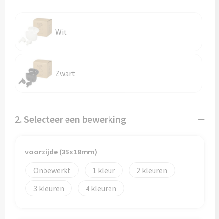
Reistassen
Reistassensets
Wit
Rugzakken
Schoenentassen
Zwart
Schoudertassen
2. Selecteer een bewerking
Sporttassen
Strandtassen
voorzijde (35x18mm)
Tablettassen
Onbewerkt
1
2
3
4
Toilettassen
Waterbestendige tassen