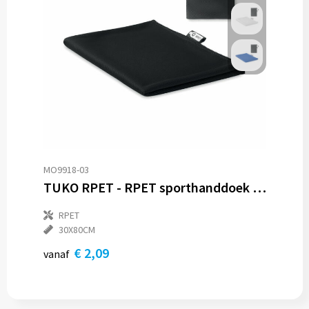
MO9918-03
TUKO RPET - RPET sporthanddoek in zakje
RPET
30X80CM
€ 2,09
vanaf