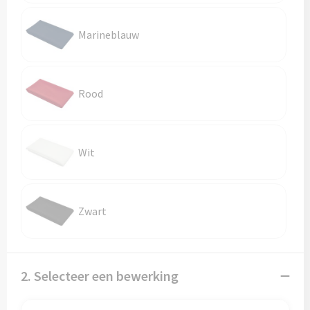
Reistassen
Marineblauw
Reistassensets
Rugzakken
Rood
Schoenentassen
Schoudertassen
Wit
Sporttassen
Strandtassen
Zwart
Tablettassen
Toilettassen
2. Selecteer een bewerking
Waterbestendige tassen