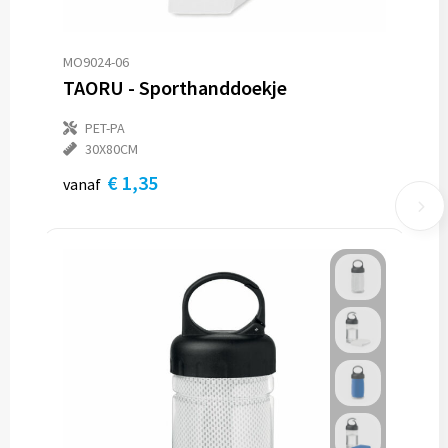
MO9024-06
TAORU - Sporthanddoekje
PET-PA
30X80CM
€ 1,35
vanaf