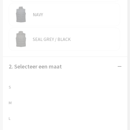
Reistassen
NAVY
Reistassensets
Rugzakken
SEAL GREY / BLACK
Schoenentassen
Schoudertassen
2. Selecteer een maat
Sporttassen
Strandtassen
S
Tablettassen
M
Toilettassen
L
Waterbestendige tassen