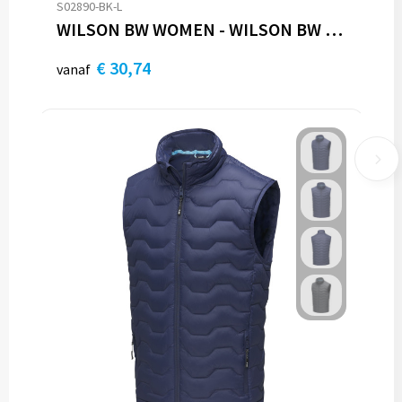
S02890-BK-L
WILSON BW WOMEN - WILSON BW DAMES 380T
€ 30,74
vanaf