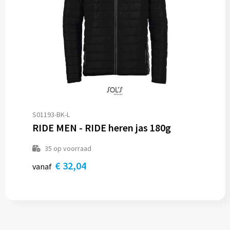
S01193-BK-L
RIDE MEN - RIDE heren jas 180g
35
op voorraad
€ 32,04
vanaf