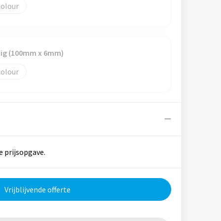
colour
ndig (100mm x 6mm)
colour
e prijsopgave.
Vrijblijvende offerte