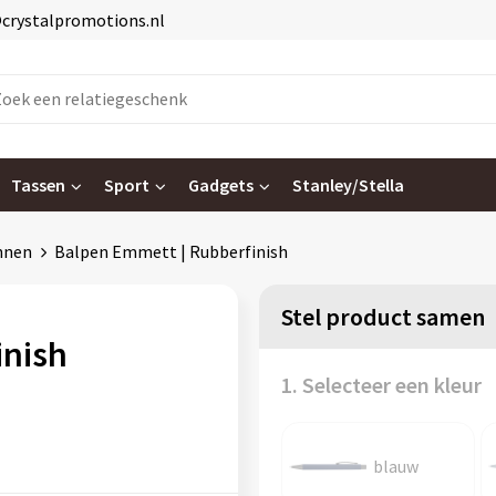
@crystalpromotions.nl
Tassen
Sport
Gadgets
Stanley/Stella
nnen
Balpen Emmett | Rubberfinish
Stel product samen
inish
1. Selecteer een kleur
blauw