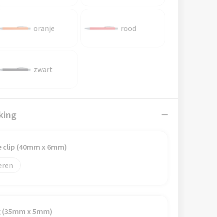
oranje
rood
zwart
king
e clip (40mm x 6mm)
eren
ig (35mm x 5mm)