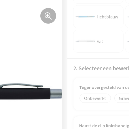
lichtblauw
wit
2. Selecteer een bewer
Tegenovergesteld van d
Onbewerkt
Grav
Naast de clip linkshand