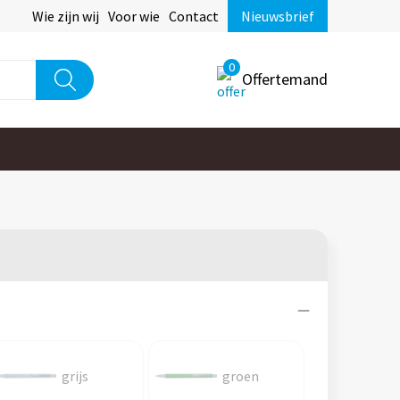
Wie zijn wij
Voor wie
Contact
Nieuwsbrief
0
Offertemand
grijs
groen