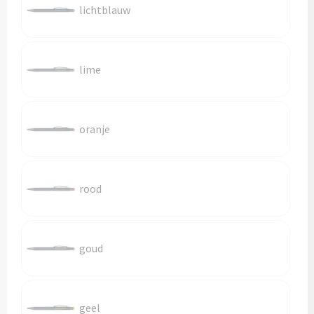
Reistassen
lichtblauw
Reistassensets
lime
Rugzakken
Schoenentassen
oranje
Schoudertassen
Sporttassen
rood
Strandtassen
Tablettassen
goud
Toilettassen
geel
Waterbestendige tassen