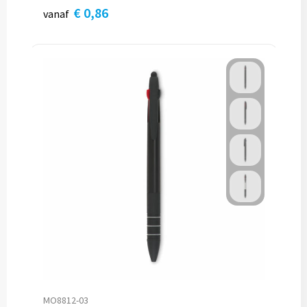
€ 0,86
vanaf
MO8812-03