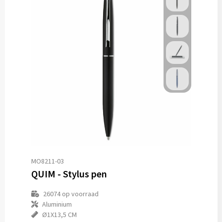
MO8211-03
QUIM - Stylus pen
26074
op voorraad
Aluminium
Ø1X13,5 CM