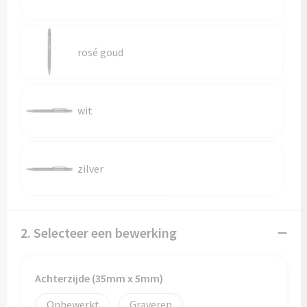
Trolleys
rosé goud
Aktetassen
Goodiebags
wit
zilver
2. Selecteer een bewerking
Achterzijde (35mm x 5mm)
Onbewerkt
Graveren