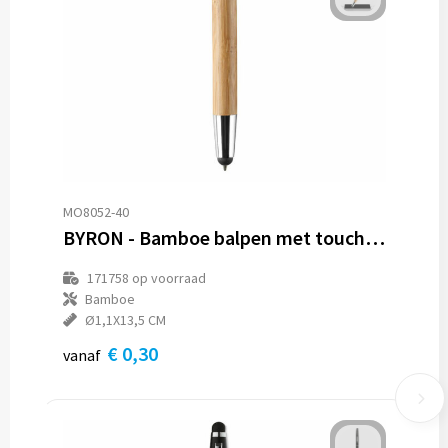
MO8052-40
BYRON - Bamboe balpen met touch tip
171758
op voorraad
Bamboe
Ø1,1X13,5 CM
€ 0,30
vanaf