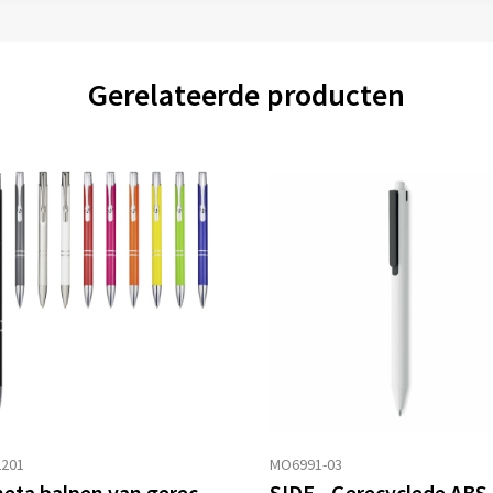
Gerelateerde producten
2201
MO6991-03
Moneta balpen van gerecycled aluminium (zwarte inkt)