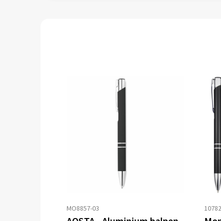
MO8857-03
1078
AOSTA - Aluminium balpen