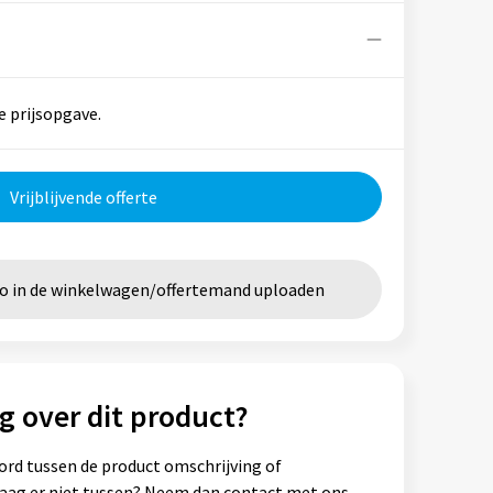
e prijsopgave.
Vrijblijvende offerte
go in de winkelwagen/offertemand uploaden
g over dit product?
ord tussen de product omschrijving of
vraag er niet tussen? Neem dan contact met ons