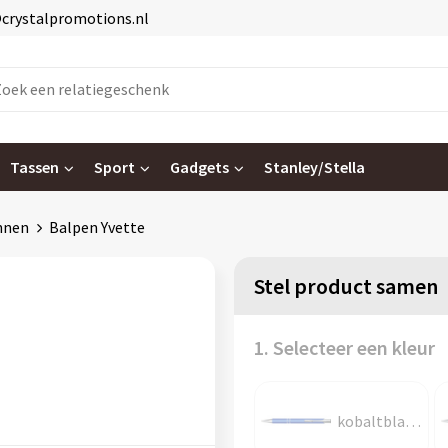
@crystalpromotions.nl
Tassen
Sport
Gadgets
Stanley/Stella
nnen
Balpen Yvette
Stel product samen
1. Selecteer een kleur
kobaltblauw