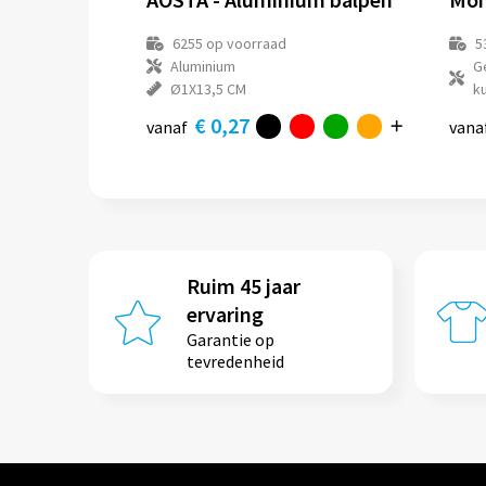
6255
op voorraad
5
Aluminium
G
Ø1X13,5 CM
ku
€ 0,27
vanaf
vana
Ruim 45 jaar
ervaring
Garantie op
tevredenheid