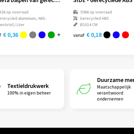
326
op voorraad
5066
op voorraad
erecycled aluminium, ABS-
Gerecycled ABS
nststof, IJzer
Ø1X14 CM
€ 0,36
€ 0,18
f
vanaf
Duurzame me
Textieldrukwerk
Maatschappelijk
100% in eigen beheer
verantwoord
ondernemen