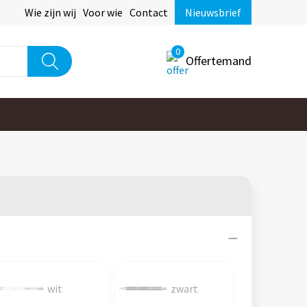
Wie zijn wij
Voor wie
Contact
Nieuwsbrief
0
Offertemand
wit
zwart