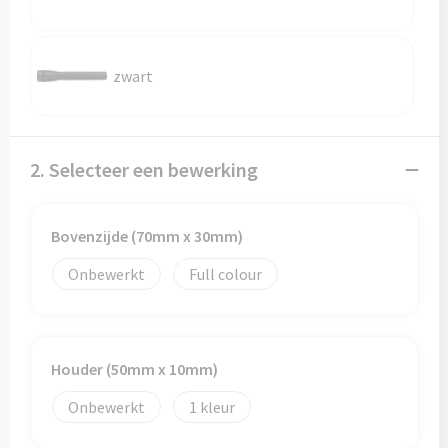
Reistassen
Reistassensets
zwart
Rugzakken
Schoenentassen
2. Selecteer een bewerking
Schoudertassen
Bovenzijde (70mm x 30mm)
Sporttassen
Onbewerkt
Full colour
Strandtassen
Tablettassen
Houder (50mm x 10mm)
Toilettassen
Onbewerkt
1
Waterbestendige tassen