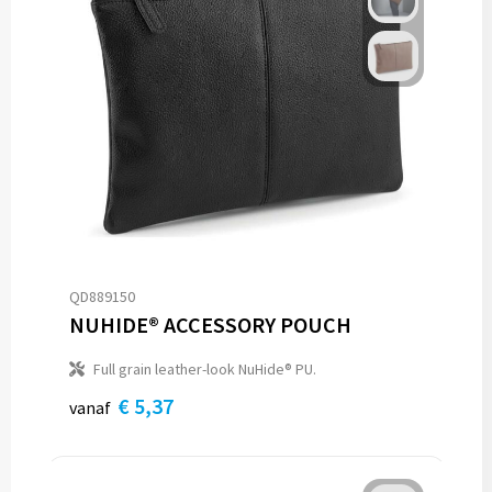
QD889150
NUHIDE® ACCESSORY POUCH
Full grain leather-look NuHide® PU.
€ 5,37
vanaf