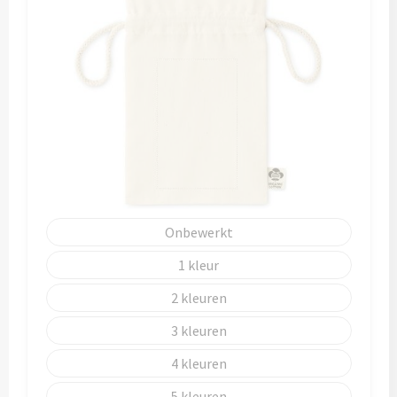
Reistassen
Reistassensets
Rugzakken
Schoenentassen
Schoudertassen
Sporttassen
Onbewerkt
Strandtassen
1
2
Tablettassen
3
Toilettassen
4
Waterbestendige tassen
5