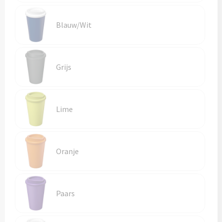
Reistassen
Blauw/Wit
Reistassensets
Rugzakken
Grijs
Schoenentassen
Schoudertassen
Lime
Sporttassen
Strandtassen
Oranje
Tablettassen
Paars
Toilettassen
Waterbestendige tassen