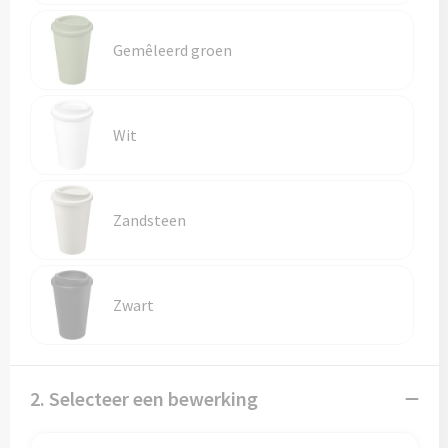
Reistassen
Gemêleerd groen
Reistassensets
Rugzakken
Wit
Schoenentassen
Schoudertassen
Zandsteen
Sporttassen
Strandtassen
Zwart
Tablettassen
Toilettassen
2. Selecteer een bewerking
Waterbestendige tassen