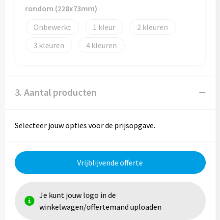
rondom (228x73mm)
Trolleys
Onbewerkt
1
2
3
4
Aktetassen
Goodiebags
3. Aantal producten
Selecteer jouw opties voor de prijsopgave.
Vrijblijvende offerte
Je kunt jouw logo in de
winkelwagen/offertemand uploaden