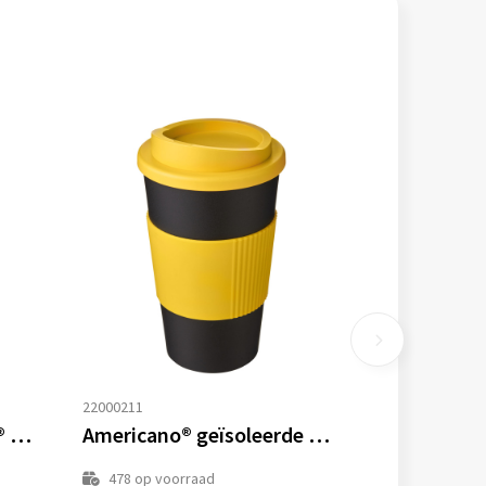
22000211
Gerecyclede americano® 350 ml geïsoleerde beker
Americano® geïsoleerde beker van 350 ml met handgreep
478
op voorraad