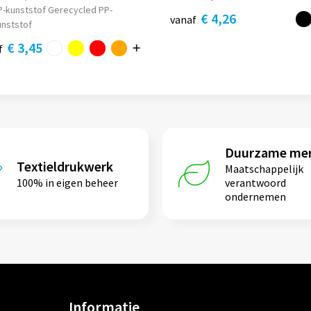
P-kunststof Gerecycled PP-
€ 4,26
vanaf
unststof
€ 3,45
f
Duurzame me
Textieldrukwerk
Maatschappelijk
100% in eigen beheer
verantwoord
ondernemen
Informatie