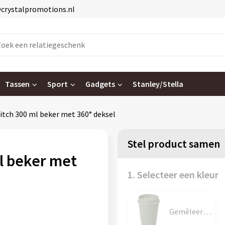
@crystalpromotions.nl
Tassen
Sport
Gadgets
Stanley/Stella
tch 300 ml beker met 360° deksel
Stel product samen
l beker met
1. Selecteer een kleur
Gemêleerd groen