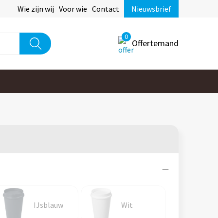
Wie zijn wij
Voor wie
Contact
Nieuwsbrief
0
Offertemand
IJsblauw
Wit