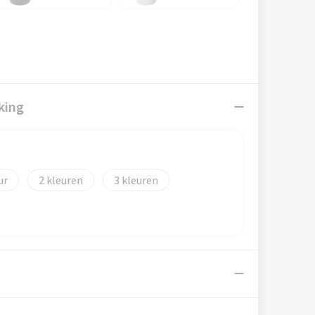
king
2
3