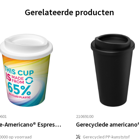
Gerelateerde producten
9601
21069100
Brite-Americano® Espresso Eco 250 ml geïsoleerde beker
0000
op voorraad
Gerecycled PP-kunststof