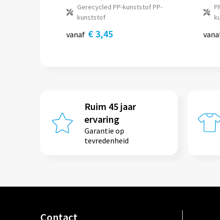
Gerecycled PP-kunststof PP-
P
kunststof
k
€ 3,45
vanaf
vana
Ruim 45 jaar
ervaring
Garantie op
tevredenheid
Contact