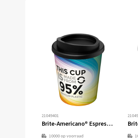
21049401
2104
Brite-Americano® Espresso Recycled 250 ml geïsoleerde beker
10000
op voorraad
1