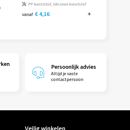
PP-kunststof, Siliconen kunststof
€ 4,16
vanaf
rken
Persoonlijk advies
Altijd je vaste
contactpersoon
Veilig winkelen