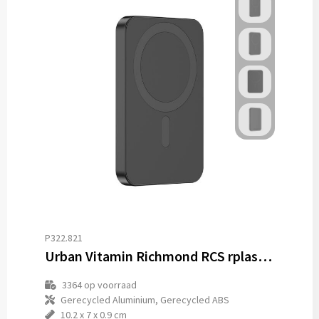
P322.821
Urban Vitamin Richmond RCS rplastic/alu 5000 mAh powerbank
3364
op voorraad
Gerecycled Aluminium, Gerecycled ABS
10.2 x 7 x 0.9 cm