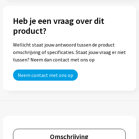
Trolleys
Heb je een vraag over dit
product?
Aktetassen
Goodiebags
Wellicht staat jouw antwoord tussen de product
omschrijving of specificaties. Staat jouw vraag er niet
tussen? Neem dan contact met ons op
Neem contact met ons op
Omschrijving