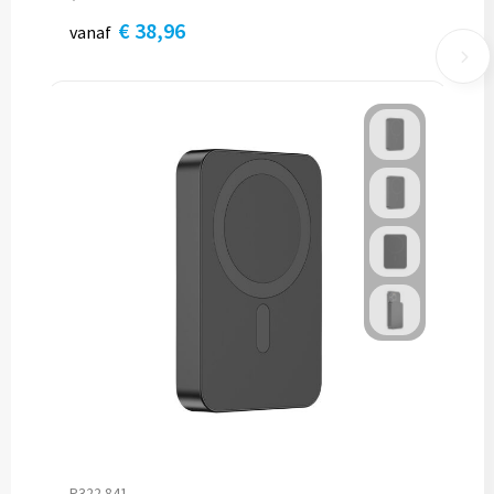
€ 38,96
vanaf
P322.841