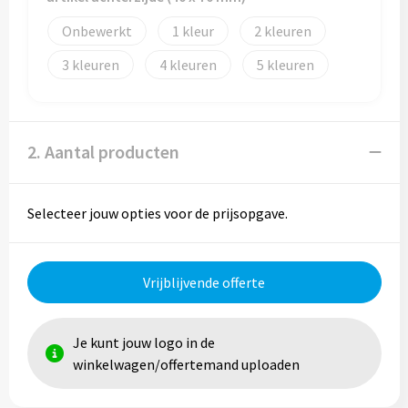
Reistassen
Onbewerkt
1
2
Reistassensets
3
4
5
Rugzakken
Schoenentassen
2. Aantal producten
Schoudertassen
Selecteer jouw opties voor de prijsopgave.
Sporttassen
Strandtassen
Vrijblijvende offerte
Tablettassen
Je kunt jouw logo in de
Toilettassen
winkelwagen/offertemand uploaden
Waterbestendige tassen