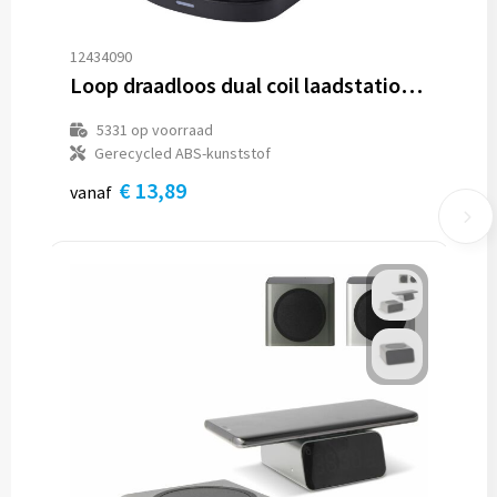
12434090
Loop draadloos dual coil laadstation van 15 W van RCS gerecycled plastic
5331
op voorraad
Gerecycled ABS-kunststof
€ 13,89
vanaf