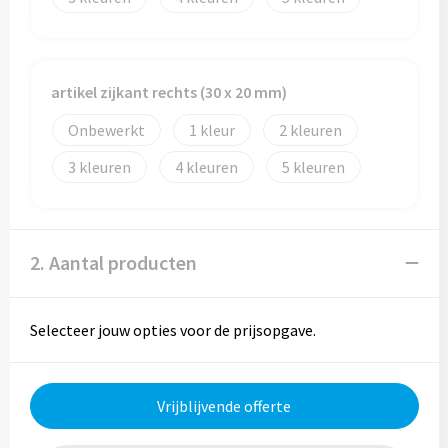
Reistassen
Reistassensets
artikel zijkant rechts (30 x 20 mm)
Rugzakken
Onbewerkt
1
2
Schoenentassen
3
4
5
Schoudertassen
Sporttassen
2. Aantal producten
Strandtassen
Selecteer jouw opties voor de prijsopgave.
Tablettassen
Toilettassen
Vrijblijvende offerte
Waterbestendige tassen