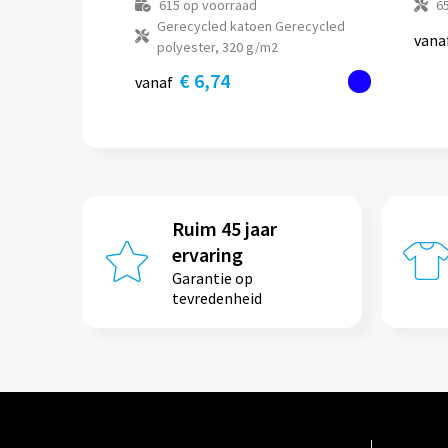
615
op voorraad
6
Gerecycled katoen Gerecycled
vana
polyester, 320 g/m2
€ 6,74
vanaf
Ruim 45 jaar
ervaring
Garantie op
tevredenheid