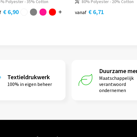
5% Polyester - 35% Cotton
80% Polyester - 20% Cotton
€ 6,90
€ 6,71
f
vanaf
Duurzame me
Textieldrukwerk
Maatschappelijk
100% in eigen beheer
verantwoord
ondernemen