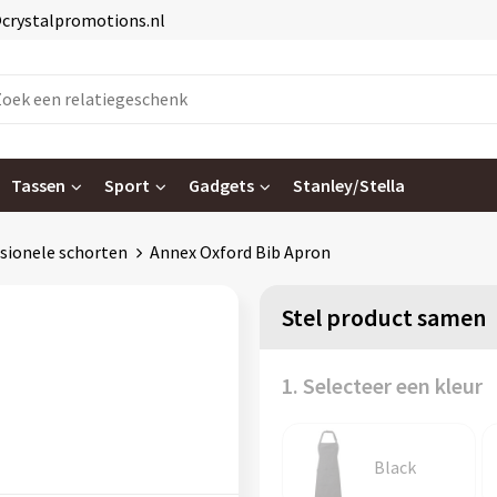
@crystalpromotions.nl
Tassen
Sport
Gadgets
Stanley/Stella
sionele schorten
Annex Oxford Bib Apron
Stel product samen
1. Selecteer een kleur
Black