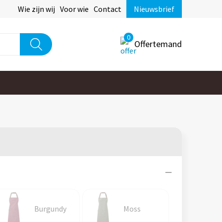
Wie zijn wij
Voor wie
Contact
Nieuwsbrief
0
Offertemand
Burgundy
Moss