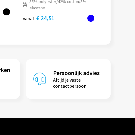
55% polyester/42% cotton/3%
elastane.
€ 24,51
vanaf
rken
Persoonlijk advies
Altijd je vaste
contactpersoon