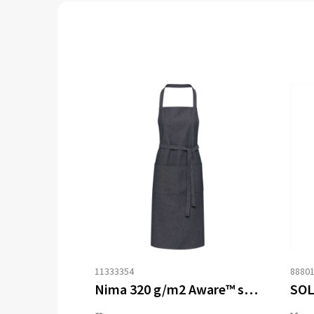
11333354
8880
Nima 320 g/m2 Aware™ schort van gerecycled denim
SOL