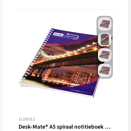
21291012
Desk-Mate® A5 spiraal notitieboek en bedrukte achterste omslag