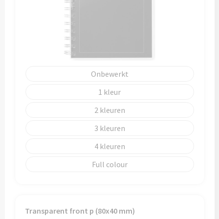
Trolleys
Aktetassen
Goodiebags
Onbewerkt
1
2
3
4
Full colour
Transparent front p (80x40 mm)