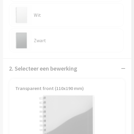
Reistassen
Wit
Reistassensets
Rugzakken
Zwart
Schoenentassen
Schoudertassen
2. Selecteer een bewerking
Sporttassen
Transparent front (110x190 mm)
Strandtassen
Tablettassen
Toilettassen
Waterbestendige tassen