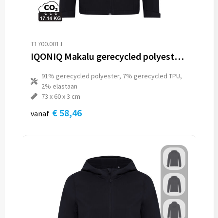
T1700.001.L
IQONIQ Makalu gerecycled polyester softshell jas
91% gerecycled polyester, 7% gerecycled TPU,
2% elastaan
73 x 60 x 3 cm
€ 58,46
vanaf