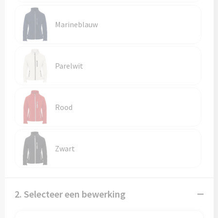
Reistassen
Marineblauw
Reistassensets
Rugzakken
Parelwit
Schoenentassen
Schoudertassen
Rood
Sporttassen
Strandtassen
Zwart
Tablettassen
Toilettassen
2. Selecteer een bewerking
Waterbestendige tassen