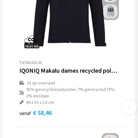
T4700.001.M
IQONIQ Makalu dames recycled polyester softshell jas
33
op voorraad
91% gerecycled polyester, 7% gerecycled TPU,
2% elastaan
66 x 53 x 2.5 cm
€ 58,46
vanaf