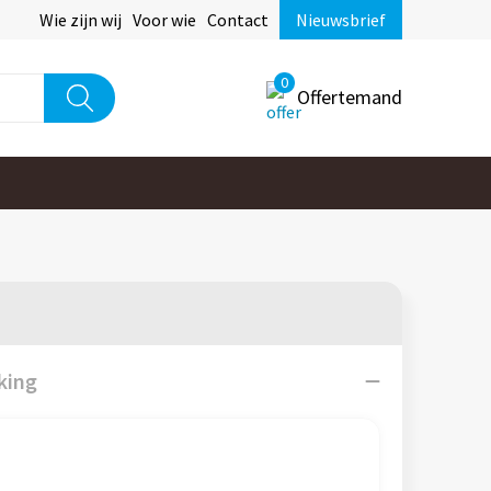
Wie zijn wij
Voor wie
Contact
Nieuwsbrief
0
Offertemand
king