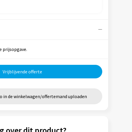
e prijsopgave.
Vrijblijvende offerte
go in de winkelwagen/offertemand uploaden
g over dit product?