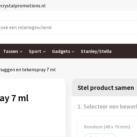
@crystalpromotions.nl
Tassen
Sport
Gadgets
Stanley/Stella
muggen en tekenspray 7 ml
Stel product samen
ay 7 ml
1. Selecteer een bewer
Rondom (49 x 70 mm)