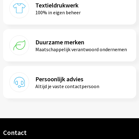
Reistassen
Textieldrukwerk
100% in eigen beheer
Reistassensets
Rugzakken
Duurzame merken
Schoenentassen
Maatschappelijk verantwoord ondernemen
Schoudertassen
Sporttassen
Persoonlijk advies
Altijd je vaste contactpersoon
Strandtassen
Tablettassen
Toilettassen
Contact
Waterbestendige tassen