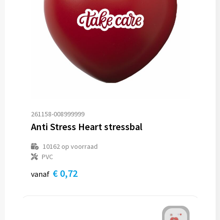
Trolleys
Aktetassen
Goodiebags
261158-008999999
Anti Stress Heart stressbal
10162
op voorraad
PVC
€ 0,72
vanaf