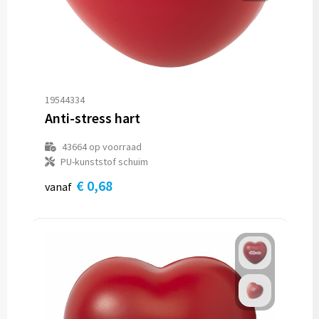
Reistassen
Reistassensets
Rugzakken
19544334
Schoenentassen
Anti-stress hart
Schoudertassen
43664
op voorraad
PU-kunststof schuim
Sporttassen
€ 0,68
vanaf
Strandtassen
Tablettassen
Toilettassen
Waterbestendige tassen