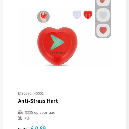
LT90570_N0001
Anti-Stress Hart
8335
op voorraad
PU
€ 0,89
vanaf