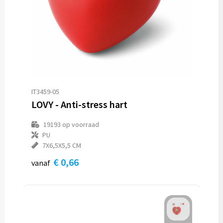
IT3459-05
LOVY - Anti-stress hart
19193
op voorraad
PU
7X6,5X5,5 CM
€ 0,66
vanaf