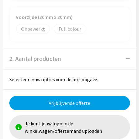
Reistassen
Reistassensets
Voorzijde (30mm x 30mm)
Onbewerkt
Full colour
Rugzakken
Schoenentassen
2. Aantal producten
Schoudertassen
Sporttassen
Selecteer jouw opties voor de prijsopgave.
Strandtassen
Vrijblijvende offerte
Tablettassen
Toilettassen
Je kunt jouw logo in de
winkelwagen/offertemand uploaden
Waterbestendige tassen