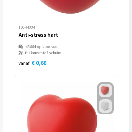
19544334
Anti-stress hart
43664
op voorraad
PU-kunststof schuim
€ 0,68
vanaf