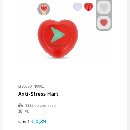
LT90570_N0001
Anti-Stress Hart
8335
op voorraad
PU
€ 0,89
vanaf