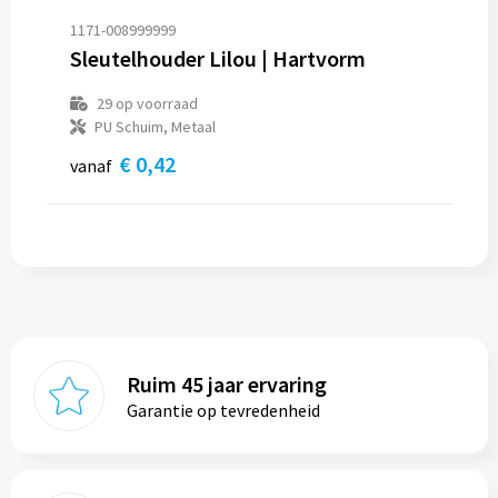
Snoepgoed
Vesten
Koeltassen en Koelboxen
Kleding sets
1171-008999999
Sleutelhouder Lilou | Hartvorm
Spellen voor binnen en buiten
Gilets
Koffers en Trolleys
29
op voorraad
Veiligheid, Auto en Fiets
Blazers
Laptop hoezen en tassen
PU Schuim, Metaal
€ 0,42
vanaf
Vrije tijd en Strand
Lunchtassen
Waterflesjes
Matrozentassen
Themapakketten
Opbergtassen
Opvouwbare tassen
Ruim 45 jaar ervaring
Papieren tassen
Garantie op tevredenheid
Promotietassen