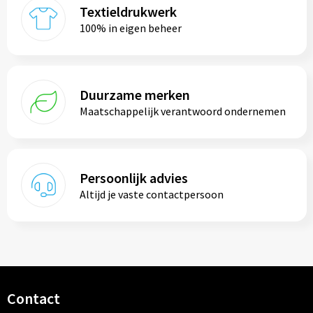
Reistassen
Textieldrukwerk
100% in eigen beheer
Reistassensets
Rugzakken
Duurzame merken
Schoenentassen
Maatschappelijk verantwoord ondernemen
Schoudertassen
Sporttassen
Persoonlijk advies
Altijd je vaste contactpersoon
Strandtassen
Tablettassen
Toilettassen
Contact
Waterbestendige tassen