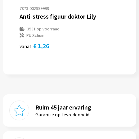
Snoepgoed
Vesten
Koeltassen en Koelboxen
Kleding sets
7873-002999999
Anti-stress figuur doktor Lily
Spellen voor binnen en buiten
Gilets
Koffers en Trolleys
3531
op voorraad
Veiligheid, Auto en Fiets
Blazers
Laptop hoezen en tassen
PU Schuim
€ 1,26
vanaf
Vrije tijd en Strand
Lunchtassen
Waterflesjes
Matrozentassen
Themapakketten
Opbergtassen
Opvouwbare tassen
Ruim 45 jaar ervaring
Papieren tassen
Garantie op tevredenheid
Promotietassen