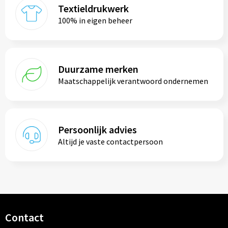
Reistassen
Textieldrukwerk
100% in eigen beheer
Reistassensets
Rugzakken
Duurzame merken
Schoenentassen
Maatschappelijk verantwoord ondernemen
Schoudertassen
Sporttassen
Persoonlijk advies
Altijd je vaste contactpersoon
Strandtassen
Tablettassen
Toilettassen
Contact
Waterbestendige tassen