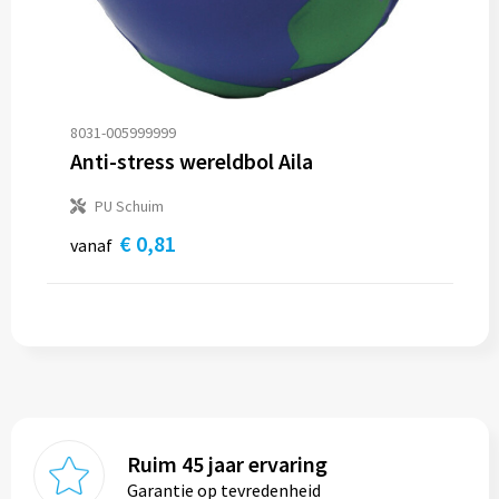
Reistassen
Reistassensets
Rugzakken
8031-005999999
Anti-stress wereldbol Aila
Schoenentassen
PU Schuim
Schoudertassen
€ 0,81
vanaf
Sporttassen
Strandtassen
Tablettassen
Toilettassen
Ruim 45 jaar ervaring
Garantie op tevredenheid
Waterbestendige tassen