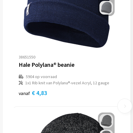
38651550
Hale Polylana® beanie
5904
op voorraad
1x1 Rib knit van Polylana®-vezel Acryl, 12 gauge
€ 4,83
vanaf