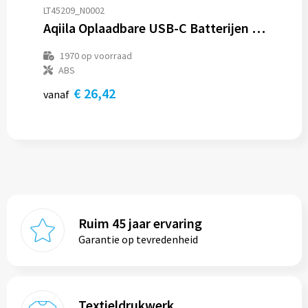
LT45209_N0002
Aqiila Oplaadbare USB-C Batterijen AA 2000mAh 4-pack
1970
op voorraad
ABS
€ 26,42
vanaf
Ruim 45 jaar ervaring
Garantie op tevredenheid
Textieldrukwerk