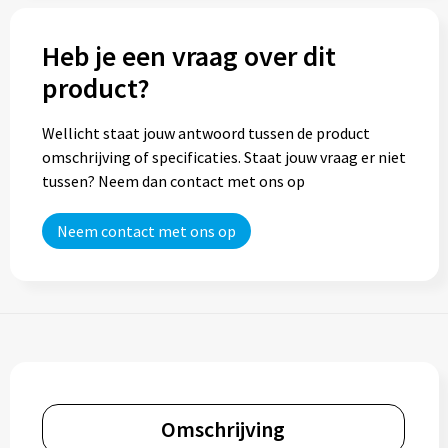
Trolleys
Heb je een vraag over dit
product?
Aktetassen
Wellicht staat jouw antwoord tussen de product
Goodiebags
omschrijving of specificaties. Staat jouw vraag er niet
tussen? Neem dan contact met ons op
Neem contact met ons op
Omschrijving