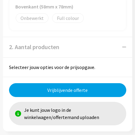
Reistassen
Bovenkant (58mm x 78mm)
Reistassensets
Onbewerkt
Full colour
Rugzakken
Schoenentassen
2. Aantal producten
Schoudertassen
Selecteer jouw opties voor de prijsopgave.
Sporttassen
Strandtassen
Vrijblijvende offerte
Tablettassen
Je kunt jouw logo in de
winkelwagen/offertemand uploaden
Toilettassen
Waterbestendige tassen