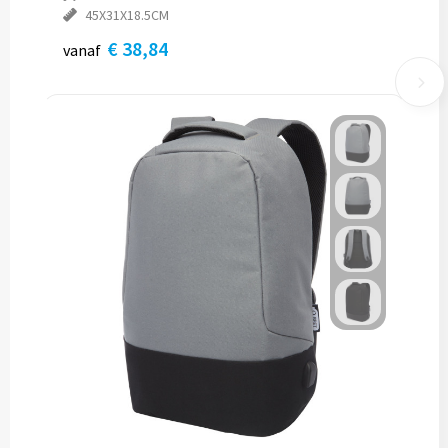
45X31X18.5CM
€ 38,84
vanaf