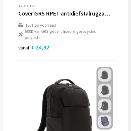
12051082
Cover GRS RPET antidiefstalrugzak 18L
1381
op voorraad
600D van GRS-gecertificeerd gerecycled
polyester
€ 24,32
vanaf