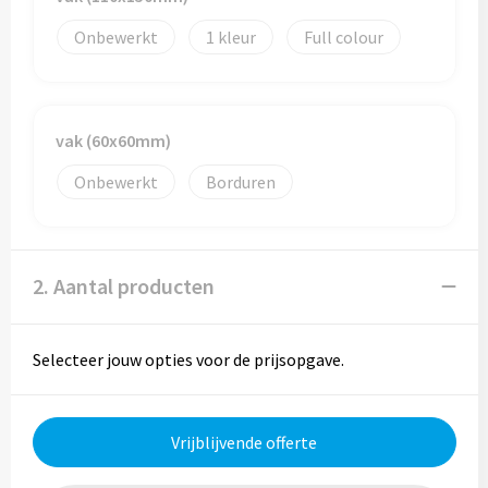
Reistassen
Onbewerkt
1
Full colour
Reistassensets
Rugzakken
vak (60x60mm)
Schoenentassen
Onbewerkt
Borduren
Schoudertassen
Sporttassen
2. Aantal producten
Strandtassen
Selecteer jouw opties voor de prijsopgave.
Tablettassen
Toilettassen
Vrijblijvende offerte
Waterbestendige tassen