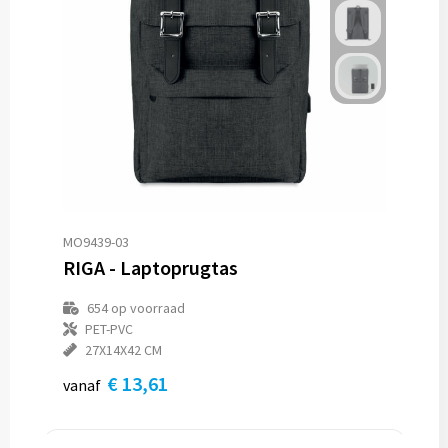
MO9439-03
RIGA - Laptoprugtas
654
op voorraad
PET-PVC
27X14X42 CM
€ 13,61
vanaf