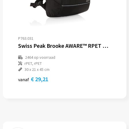
P763.031
Swiss Peak Brooke AWARE™ RPET daily 15.6" laptop rugzak
2464
op voorraad
rPET, rPET
30 x 21 x 45 cm
€ 29,21
vanaf