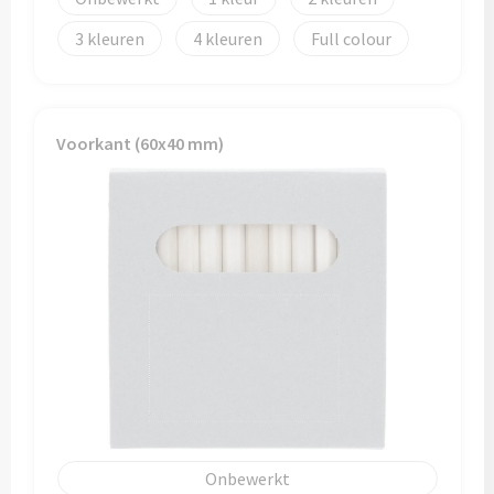
Reistassen
3
4
Full colour
Reistassensets
Rugzakken
Voorkant (60x40 mm)
Schoenentassen
Schoudertassen
Sporttassen
Strandtassen
Tablettassen
Toilettassen
Onbewerkt
Waterbestendige tassen