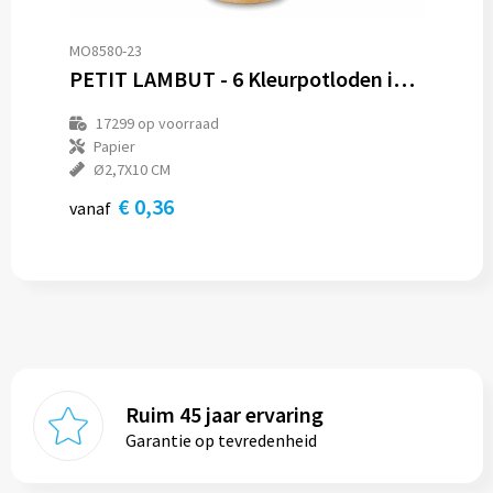
MO8580-23
PETIT LAMBUT - 6 Kleurpotloden in koker
17299
op voorraad
Papier
Ø2,7X10 CM
€ 0,36
vanaf
Ruim 45 jaar ervaring
Garantie op tevredenheid