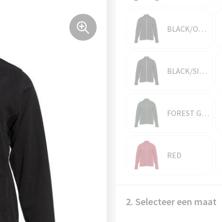
BLACK/ORANGE
BLACK/SILVER
FOREST GREEN
RED
2. Selecteer een maat