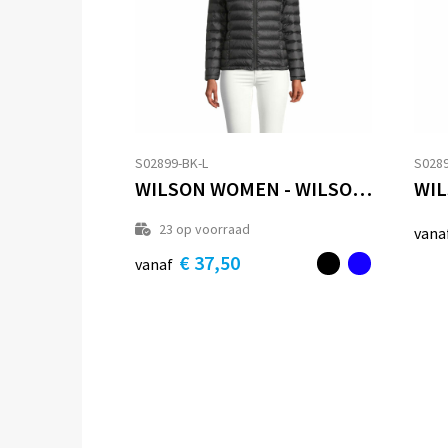
S02899-BK-L
S0289
WILSON WOMEN - WILSON JAS DAMES 380T
23
op voorraad
vana
€ 37,50
vanaf