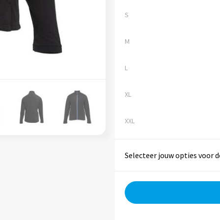
S
M
L
XL
XXL
Selecteer jouw opties voor d