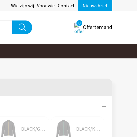
Wie zijn wij
Voor wie
Contact
Nieuwsbrief
0
Offertemand
BLACK/GOLD
BLACK/KELLY GREEN