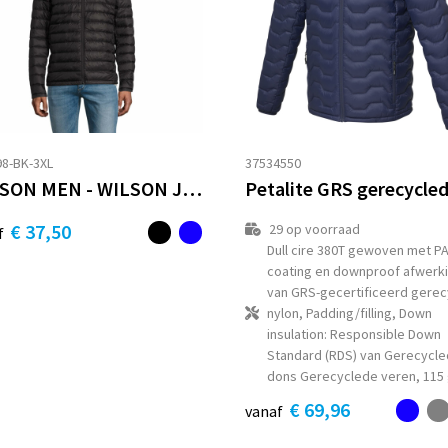
8-BK-3XL
37534550
WILSON MEN - WILSON JAS HEREN 380T
€ 37,50
29
op voorraad
f
Dull cire 380T gewoven met P
coating en downproof afwerk
van GRS-gecertificeerd gerec
nylon, Padding/filling, Down
insulation: Responsible Down
Standard (RDS) van Gerecycle
dons Gerecyclede veren, 115
€ 69,96
vanaf