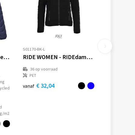
S01170-BK-L
Petalite GRS gerecyclede geïsoleerde down herenjas
RIDE WOMEN - RIDEdames jas180g
36
op voorraad
A
PET
ing
€ 32,04
vanaf
ycled
d
 g/m2