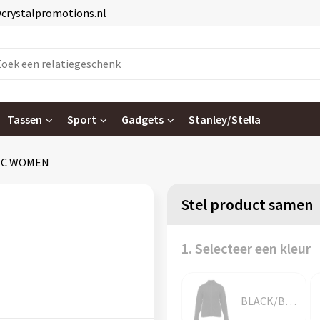
@crystalpromotions.nl
Tassen
Sport
Gadgets
Stanley/Stella
IC WOMEN
Stel product samen
1. Selecteer een kleur
BLACK/BLACK