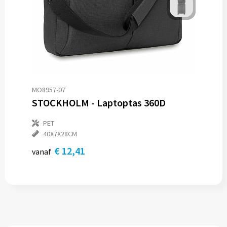
MO8957-07
STOCKHOLM - Laptoptas 360D
PET
40X7X28CM
€ 12,41
vanaf