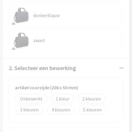
Reistassen
Reistassensets
donkerblauw
Rugzakken
zwart
Schoenentassen
Schoudertassen
2. Selecteer een bewerking
Sporttassen
Strandtassen
artikel voorzijde (200 x 50 mm)
Onbewerkt
1
2
Tablettassen
3
4
5
Toilettassen
Waterbestendige tassen