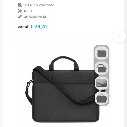
1007
op voorraad
RPET
40.5X8X29CM
€ 24,41
vanaf