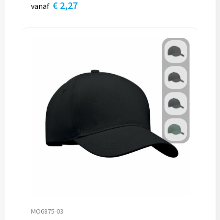
€ 2,27
vanaf
MO6875-03