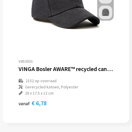
V453031
VINGA Bosler AWARE™ recycled canvas cap
2152
op voorraad
Gerecycled katoen, Polyester
28 x 17.5 x 12 cm
€ 6,78
vanaf