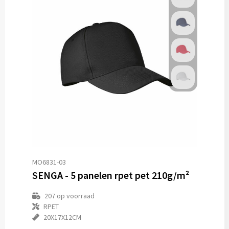
MO6831-03
SENGA - 5 panelen rpet pet 210g/m²
207
op voorraad
RPET
20X17X12CM