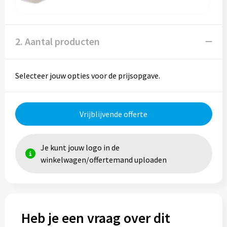
Reistassen
Reistassensets
2. Aantal producten
Rugzakken
Selecteer jouw opties voor de prijsopgave.
Schoenentassen
Schoudertassen
Vrijblijvende offerte
Sporttassen
Je kunt jouw logo in de
Strandtassen
winkelwagen/offertemand uploaden
Tablettassen
Toilettassen
Heb je een vraag over dit
Waterbestendige tassen