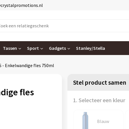
@crystalpromotions.nl
Tassen
Sport
Gadgets
Stanley/Stella
- Enkelwandige fles 750ml
Stel product samen
ige fles
1. Selecteer een kleur
Blauw