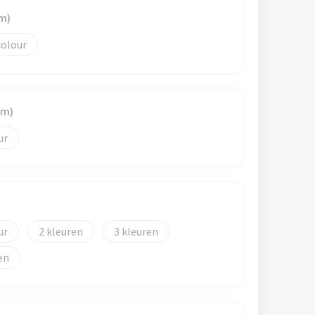
m)
colour
mm)
2
3
en