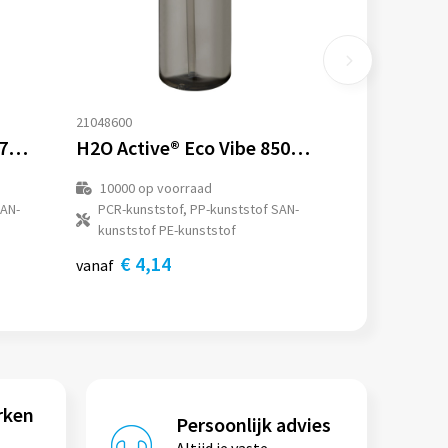
21048600
H2O Active® Eco Treble 750 ml drinkfles met tuitdeksel
H2O Active® Eco Vibe 850 ml drinkfles met tuitdeksel
10000
op voorraad
SAN-
PCR-kunststof, PP-kunststof SAN-
kunststof PE-kunststof
€ 4,14
vanaf
rken
Persoonlijk advies