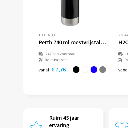
10059700
2104
Perth 740 ml roestvrijstalen drinkfles
2420
op voorraad
1
Roestvrij staal
P
€ 7,76
vanaf
vana
Ruim 45 jaar
ervaring