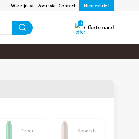
Wie zijn wij
Voor wie
Contact
Nieuwsbrief
0
Offertemand
Groen
Koperkleurig