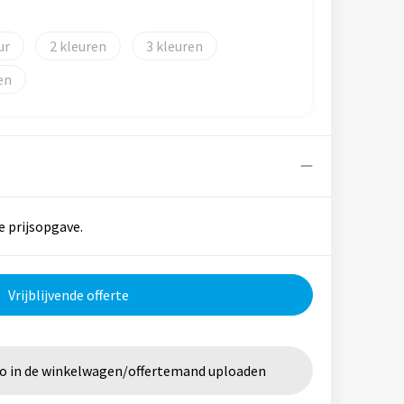
2
3
en
e prijsopgave.
Vrijblijvende offerte
go in de winkelwagen/offertemand uploaden