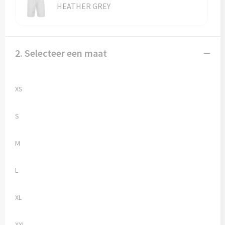
Reistassen
HEATHER GREY
Reistassensets
Rugzakken
2. Selecteer een maat
Schoenentassen
XS
Schoudertassen
S
Sporttassen
M
Strandtassen
L
Tablettassen
XL
Toilettassen
Waterbestendige tassen
XXL