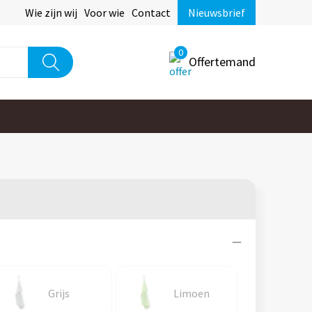
Wie zijn wij
Voor wie
Contact
Nieuwsbrief
0
Offertemand
Grijs
Limoen