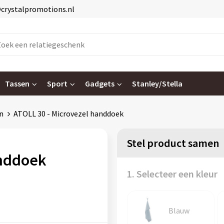
@crystalpromotions.nl
Tassen
Sport
Gadgets
Stanley/Stella
n
ATOLL 30 - Microvezel handdoek
Stel product samen
anddoek
1. Selecteer een kleur
Blauw