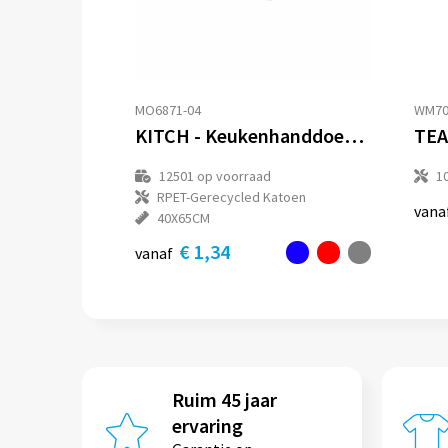
MO6871-04
WM70
KITCH - Keukenhanddoek gerecycled
TEA
12501
op voorraad
1
RPET-Gerecycled Katoen
vana
40X65CM
€ 1,34
vanaf
Ruim 45 jaar
ervaring