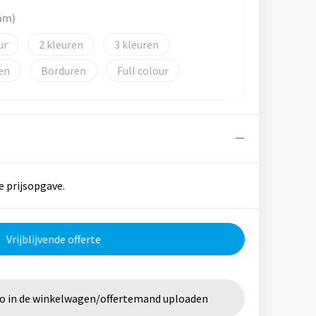
mm)
2
3
Borduren
Full colour
e prijsopgave.
Vrijblijvende offerte
go in de winkelwagen/offertemand uploaden