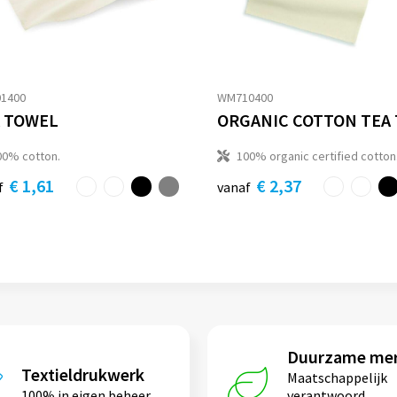
1400
WM710400
 TOWEL
00% cotton.
100% organic certified cotton
€ 1,61
€ 2,37
f
vanaf
Duurzame me
Textieldrukwerk
Maatschappelijk
100% in eigen beheer
verantwoord