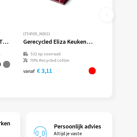
LT54505_N0021
ORGANIC COTTON TEA TOWEL
Gerecycled Eliza Keukendoekje
.
532
op voorraad
70% Recycled cotton
€ 3,11
vanaf
rken
Persoonlijk advies
Altijd je vaste