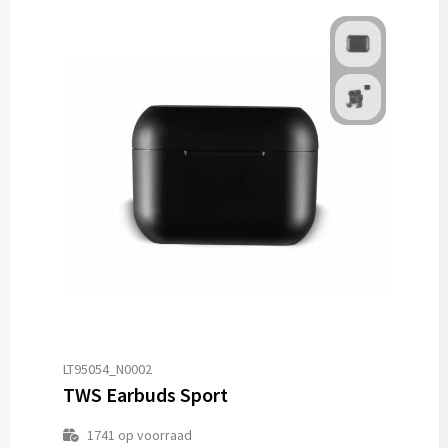
LT95054_N0002
TWS Earbuds Sport
1741
op voorraad