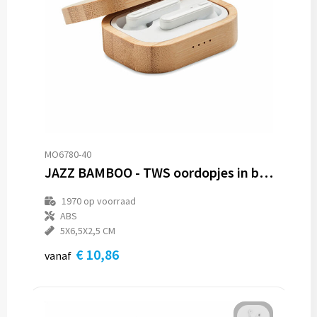
MO6780-40
JAZZ BAMBOO - TWS oordopjes in bamboe hoesje
1970
op voorraad
ABS
5X6,5X2,5 CM
€ 10,86
vanaf