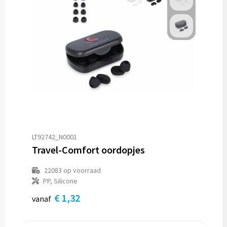
Trolleys
Aktetassen
Goodiebags
LT92742_N0001
Travel-Comfort oordopjes
22083
op voorraad
PP, Silicone
€ 1,32
vanaf