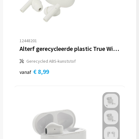
12448201
Alterf gerecycleerde plastic True Wireless Bluetooth®-oordopjes met siliconen oordopjes
Gerecycled ABS-kunststof
€ 8,99
vanaf