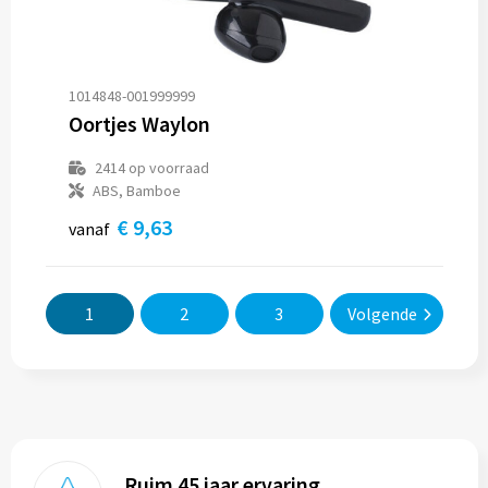
1014848-001999999
Oortjes Waylon
2414
op voorraad
ABS, Bamboe
€ 9,63
vanaf
1
2
3
Volgende
Ruim 45 jaar ervaring