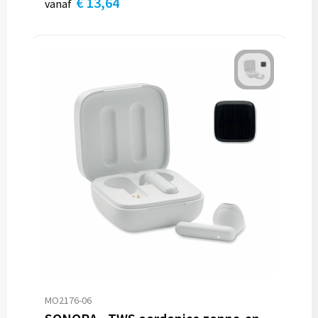
€ 13,64
vanaf
MO2176-06