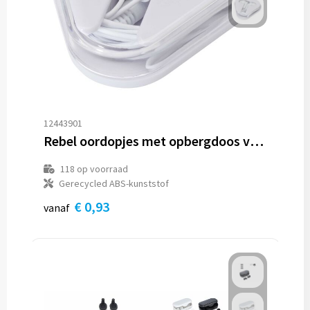
Reistassen
Reistassensets
Rugzakken
Schoenentassen
12443901
Schoudertassen
Rebel oordopjes met opbergdoos van gerecycled plastic
118
op voorraad
Sporttassen
Gerecycled ABS-kunststof
€ 0,93
Strandtassen
vanaf
Tablettassen
Toilettassen
Waterbestendige tassen