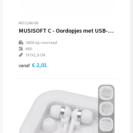
MO2240-06
MUSISOFT C - Oordopjes met USB-C-aansl.
3804
op voorraad
ABS
7X7X1,9 CM
€ 2,01
vanaf