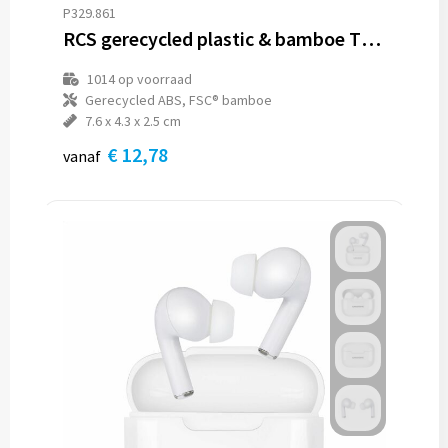
P329.861
RCS gerecycled plastic & bamboe TWS oordoppen
1014
op voorraad
Gerecycled ABS, FSC® bamboe
7.6 x 4.3 x 2.5 cm
€ 12,78
vanaf