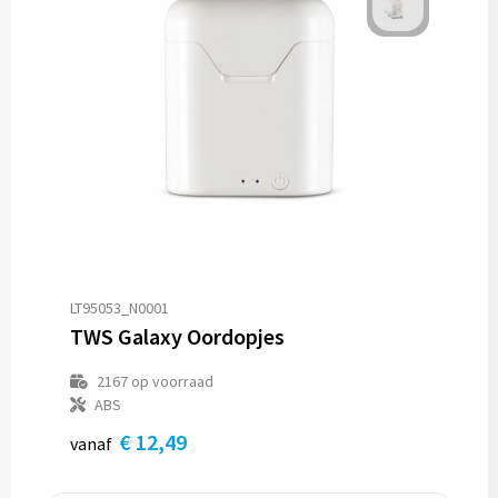
LT95053_N0001
TWS Galaxy Oordopjes
2167
op voorraad
ABS
€ 12,49
vanaf