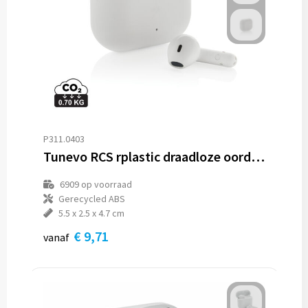
P311.0403
Tunevo RCS rplastic draadloze oordopjes
6909
op voorraad
Gerecycled ABS
5.5 x 2.5 x 4.7 cm
€ 9,71
vanaf