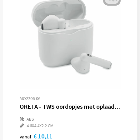
MO2206-06
ORETA - TWS oordopjes met oplaadbasis
ABS
4.6X4.4X2.2 CM
€ 10,11
vanaf