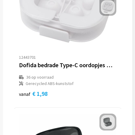
12443701
Dofida bedrade Type-C oordopjes met opbergdoos van gerecycled plastic
36
op voorraad
Gerecycled ABS-kunststof
€ 1,98
vanaf