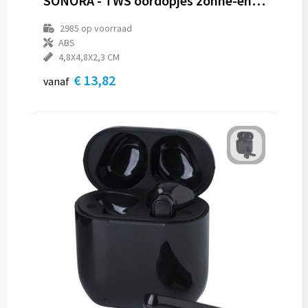
SONORA - TWS oordopjes zonne-energie
2985
op voorraad
ABS
4,8X4,8X2,3 CM
€ 13,82
vanaf