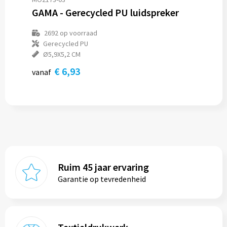
GAMA - Gerecycled PU luidspreker
2692
op voorraad
Gerecycled PU
Ø5,9X5,2 CM
€ 6,93
vanaf
Ruim 45 jaar ervaring
Garantie op tevredenheid