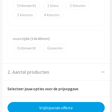
Reistassen
Onbewerkt
1
2
Reistassensets
3
4
Rugzakken
Schoenentassen
voorzijde (14x40mm)
Onbewerkt
Graveren
Schoudertassen
Sporttassen
2. Aantal producten
Strandtassen
Tablettassen
Selecteer jouw opties voor de prijsopgave.
Toilettassen
Vrijblijvende offerte
Waterbestendige tassen