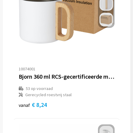
10074001
Bjorn 360 ml RCS-gecertificeerde mok van gerecycled roestvrijstaal met koperen vacuümisolatie
53
op voorraad
Gerecycled roestvrij staal
€ 8,24
vanaf