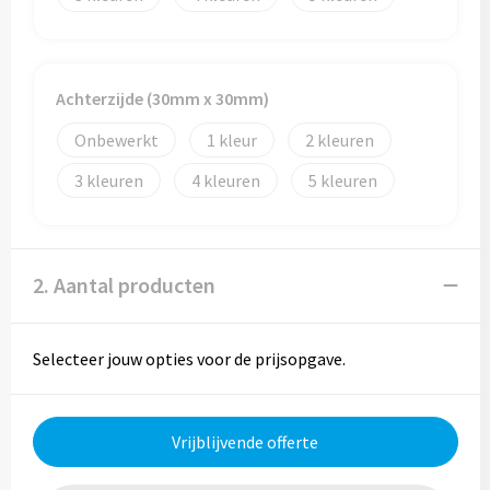
Reistassen
Reistassensets
Achterzijde (30mm x 30mm)
Rugzakken
Onbewerkt
1
2
Schoenentassen
3
4
5
Schoudertassen
Sporttassen
2. Aantal producten
Strandtassen
Selecteer jouw opties voor de prijsopgave.
Tablettassen
Toilettassen
Vrijblijvende offerte
Waterbestendige tassen