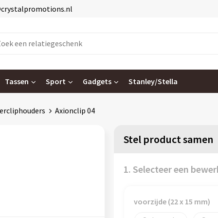
@crystalpromotions.nl
Tassen
Sport
Gadgets
Stanley/Stella
ercliphouders
Axionclip 04
Stel product samen
1. Selecteer een bewer
voorzijde (22 x 15 mm)