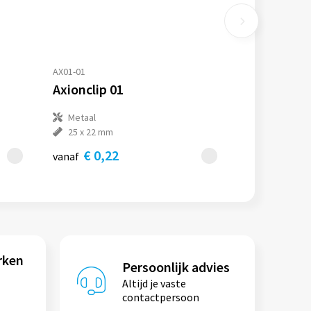
AX01-01
Axionclip 01
Metaal
25 x 22 mm
€ 0,22
vanaf
rken
Persoonlijk advies
Altijd je vaste
contactpersoon