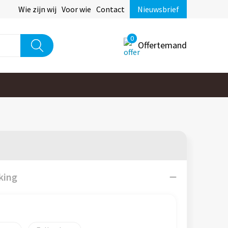
Wie zijn wij
Voor wie
Contact
Nieuwsbrief
0
Offertemand
king