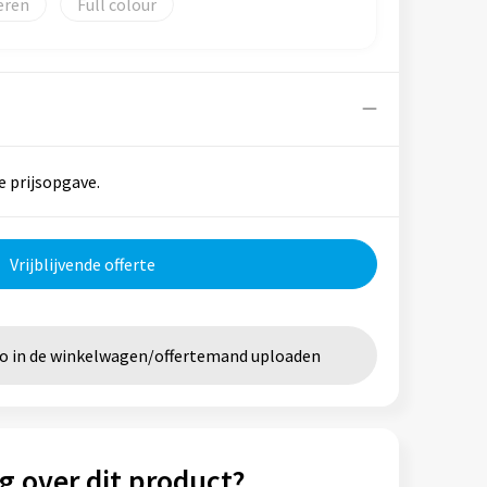
eren
Full colour
e prijsopgave.
Vrijblijvende offerte
go in de winkelwagen/offertemand uploaden
g over dit product?