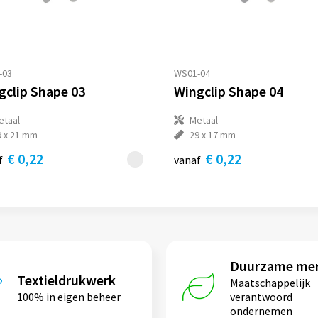
-03
WS01-04
gclip Shape 03
Wingclip Shape 04
etaal
Metaal
9 x 21 mm
29 x 17 mm
€ 0,22
€ 0,22
f
vanaf
Duurzame me
Textieldrukwerk
Maatschappelijk
100% in eigen beheer
verantwoord
ondernemen