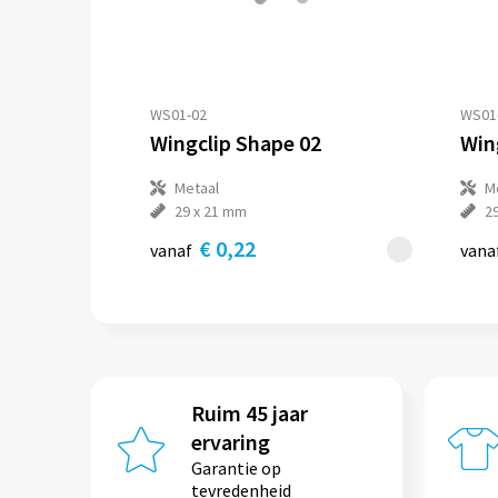
WS01-02
WS01
Wingclip Shape 02
Win
Metaal
M
29 x 21 mm
2
€ 0,22
vanaf
vana
Ruim 45 jaar
ervaring
Garantie op
tevredenheid