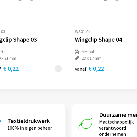
-03
WS01-04
gclip Shape 03
Wingclip Shape 04
etaal
Metaal
9 x 21 mm
29 x 17 mm
€ 0,22
€ 0,22
f
vanaf
Duurzame me
Textieldrukwerk
Maatschappelijk
100% in eigen beheer
verantwoord
ondernemen