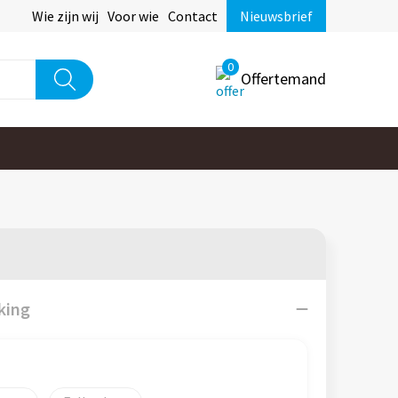
Wie zijn wij
Voor wie
Contact
Nieuwsbrief
0
Offertemand
king