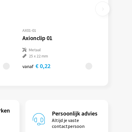
AX01-01
Axionclip 01
Metaal
25 x 22 mm
€ 0,22
vanaf
rken
Persoonlijk advies
Altijd je vaste
contactpersoon