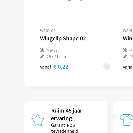
WS01-02
WS01
Wingclip Shape 02
Win
Metaal
M
29 x 21 mm
2
€ 0,22
vanaf
vana
Ruim 45 jaar
ervaring
Garantie op
tevredenheid