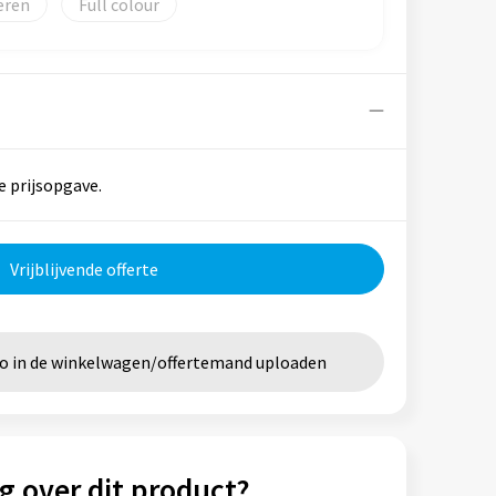
eren
Full colour
e prijsopgave.
Vrijblijvende offerte
go in de winkelwagen/offertemand uploaden
g over dit product?