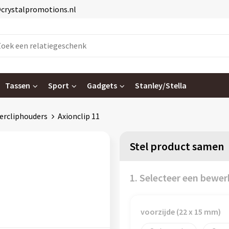
@crystalpromotions.nl
Tassen
Sport
Gadgets
Stanley/Stella
ercliphouders
Axionclip 11
Stel product samen
1. Selecteer een bewer
voorzijde (22 x 15 mm)