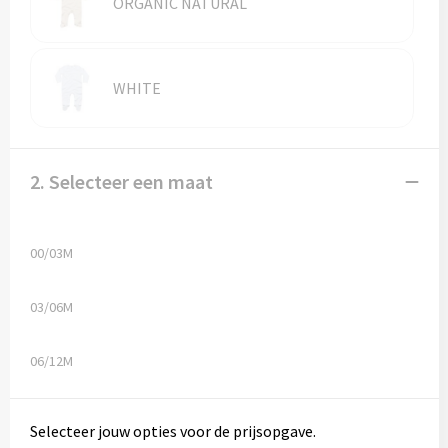
Reistassen
ORGANIC NATURAL
Reistassensets
WHITE
Rugzakken
Schoenentassen
2. Selecteer een maat
Schoudertassen
Sporttassen
00/03M
Strandtassen
03/06M
Tablettassen
06/12M
Toilettassen
Selecteer jouw opties voor de prijsopgave.
Waterbestendige tassen