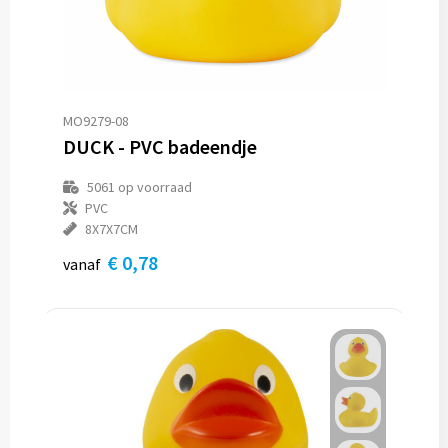
Reistassen
Reistassensets
Rugzakken
MO9279-08
DUCK - PVC badeendje
Schoenentassen
5061
op voorraad
Schoudertassen
PVC
8X7X7CM
Sporttassen
€ 0,78
vanaf
Strandtassen
Tablettassen
Toilettassen
Waterbestendige tassen