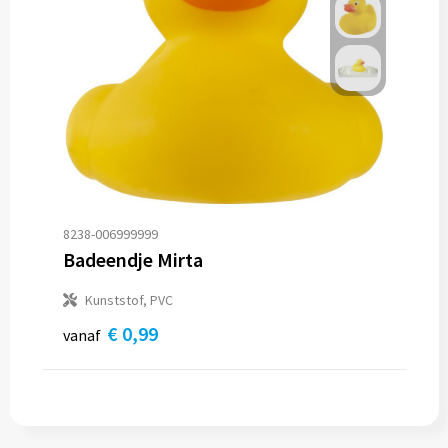
Trolleys
Aktetassen
Goodiebags
8238-006999999
Badeendje Mirta
Kunststof, PVC
€ 0,99
vanaf