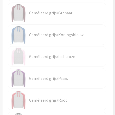
Reistassen
Gemêleerd grijs/Granaat
Reistassensets
Rugzakken
Gemêleerd grijs/Koningsblauw
Schoenentassen
Schoudertassen
Gemêleerd grijs/Lichtroze
Sporttassen
Strandtassen
Gemêleerd grijs/Paars
Tablettassen
Gemêleerd grijs/Rood
Toilettassen
Waterbestendige tassen