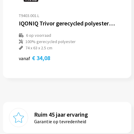
T9403.001.L
IQONIQ Trivor gerecycled polyester fleece hoodie
6
op voorraad
100% gerecycled polyester
74 x 63 x 2.5 cm
€ 34,08
vanaf
Ruim 45 jaar ervaring
Garantie op tevredenheid