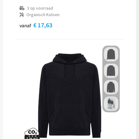
3
op voorraad
Organisch Katoen
€ 17,63
vanaf