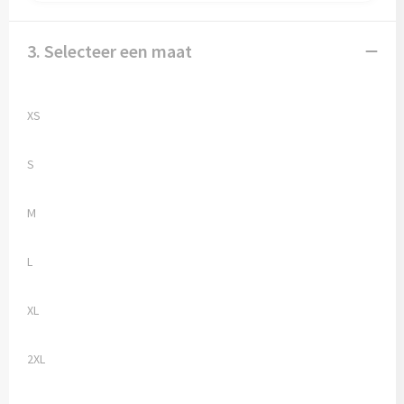
3. Selecteer een maat
XS
S
M
L
XL
2XL