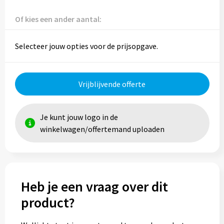
Reistassen
Of kies een ander aantal:
Reistassensets
Selecteer jouw opties voor de prijsopgave.
Rugzakken
Schoenentassen
Vrijblijvende offerte
Schoudertassen
Je kunt jouw logo in de
Sporttassen
winkelwagen/offertemand uploaden
Strandtassen
Tablettassen
Heb je een vraag over dit
Toilettassen
product?
Waterbestendige tassen