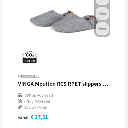
V4990202LXL
VINGA Moulton RCS RPET slippers L/XL
590
op voorraad
rPET, Polyester
30 x 24 x 9 cm
€ 17,51
vanaf