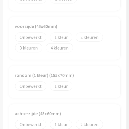
Reistassen
Reistassensets
voorzijde (45x60mm)
Rugzakken
Onbewerkt
1
2
Schoenentassen
3
4
Schoudertassen
Sporttassen
rondom (1 kleur) (155x70mm)
Strandtassen
Onbewerkt
1
Tablettassen
achterzijde (45x60mm)
Toilettassen
Onbewerkt
1
2
Waterbestendige tassen