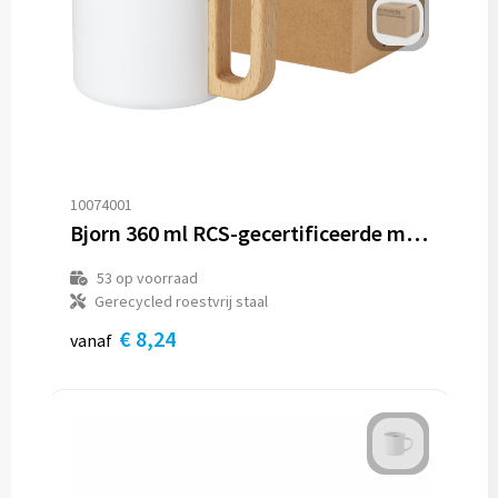
10074001
Bjorn 360 ml RCS-gecertificeerde mok van gerecycled roestvrijstaal met koperen vacuümisolatie
53
op voorraad
Gerecycled roestvrij staal
€ 8,24
vanaf