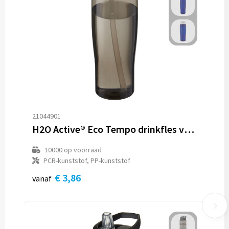
21044901
H2O Active® Eco Tempo drinkfles van 700 ml met tuitdeksel
10000
op voorraad
PCR-kunststof, PP-kunststof
€ 3,86
vanaf