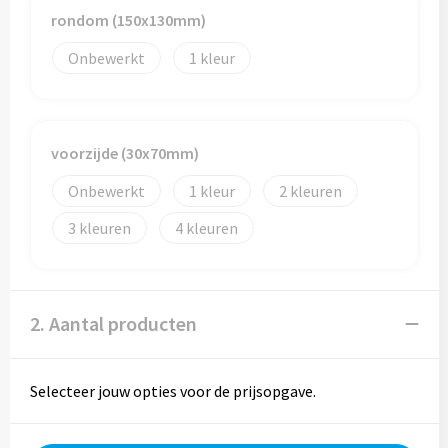
Reistassen
rondom (150x130mm)
Reistassensets
Onbewerkt
1
Rugzakken
Schoenentassen
voorzijde (30x70mm)
Onbewerkt
1
2
Schoudertassen
3
4
Sporttassen
Strandtassen
2. Aantal producten
Tablettassen
Selecteer jouw opties voor de prijsopgave.
Toilettassen
Waterbestendige tassen