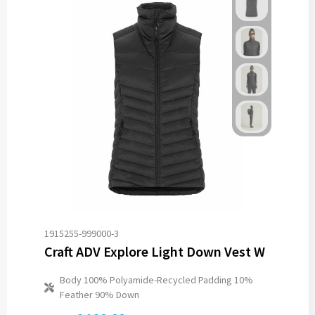
1915255-999000-3
Craft ADV Explore Light Down Vest W
Body 100% Polyamide-Recycled Padding 10%
Feather 90% Down