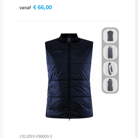
€ 66,00
vanaf
1912059-396000-3