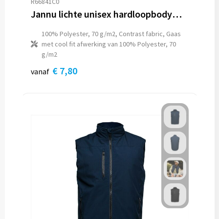
R66841C0
Snoepgoed
Vesten
Koeltassen en Koelboxen
Kleding sets
Jannu lichte unisex hardloopbodywarmer
Spellen voor binnen en buiten
Gilets
Koffers en Trolleys
100% Polyester, 70 g/m2, Contrast fabric, Gaas
met cool fit afwerking van 100% Polyester, 70
Veiligheid, Auto en Fiets
Blazers
Laptop hoezen en tassen
g/m2
€ 7,80
vanaf
Vrije tijd en Strand
Lunchtassen
Waterflesjes
Matrozentassen
Themapakketten
Opbergtassen
Opvouwbare tassen
Papieren tassen
Promotietassen