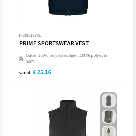
Reistassen
Reistassensets
Rugzakken
PK325133XL
PRIME SPORTSWEAR VEST
Schoenentassen
Outer: 100% polyester. Inner: 100% polyester
Schoudertassen
300T.
€ 25,16
vanaf
Sporttassen
Strandtassen
Tablettassen
Toilettassen
Waterbestendige tassen