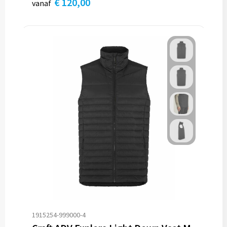
€ 120,00
vanaf
1915254-999000-4