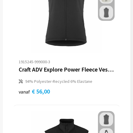
Trolleys
Aktetassen
Goodiebags
1915245-999000-3
Craft ADV Explore Power Fleece Vest W
94% Polyester-Recycled 6% Elastane
€ 56,00
vanaf