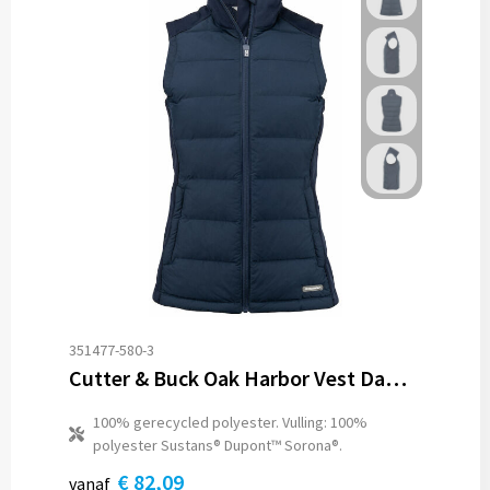
351477-580-3
Cutter & Buck Oak Harbor Vest Dames
100% gerecycled polyester. Vulling: 100%
polyester Sustans® Dupont™ Sorona®.
€ 82,09
vanaf