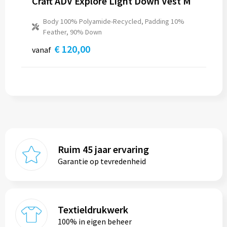
Craft ADV Explore Light Down Vest M
Body 100% Polyamide-Recycled, Padding 10%
Feather, 90% Down
€ 120,00
vanaf
Ruim 45 jaar ervaring
Garantie op tevredenheid
Textieldrukwerk
100% in eigen beheer