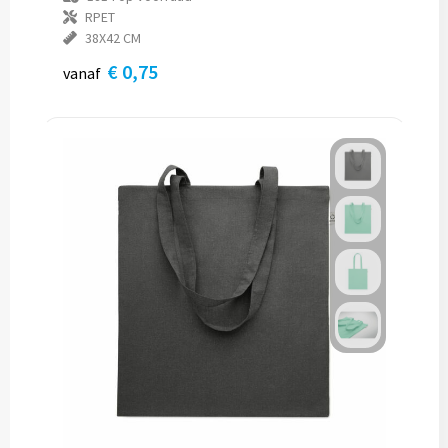
RPET
38X42 CM
€ 0,75
vanaf