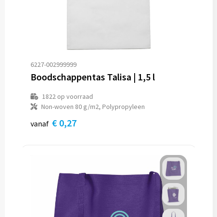
Reistassen
Reistassensets
Rugzakken
6227-002999999
Schoenentassen
Boodschappentas Talisa | 1,5 l
Schoudertassen
1822
op voorraad
Non-woven 80 g/m2, Polypropyleen
Sporttassen
€ 0,27
vanaf
Strandtassen
Tablettassen
Toilettassen
Waterbestendige tassen