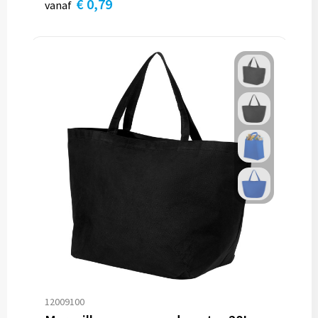
€ 0,79
vanaf
12009100