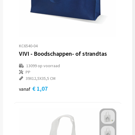
KC6540-04
VIVI - Boodschappen- of strandtas
13099
op voorraad
PP
39X12,5X35,5 CM
€ 1,07
vanaf