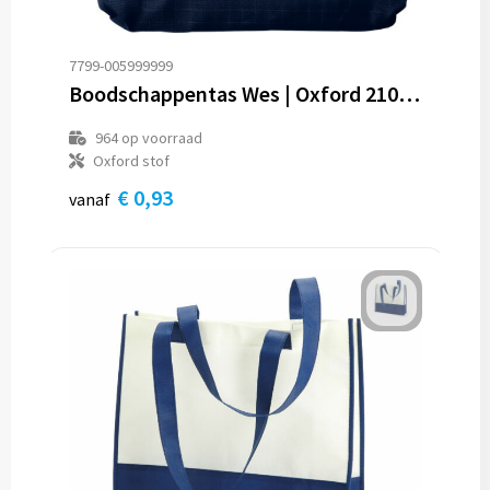
7799-005999999
Boodschappentas Wes | Oxford 210D | Opvouwbaar
964
op voorraad
Oxford stof
€ 0,93
vanaf