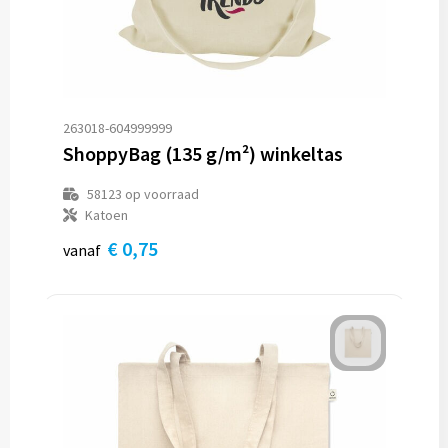
263018-604999999
ShoppyBag (135 g/m²) winkeltas
58123
op voorraad
Katoen
€ 0,75
vanaf