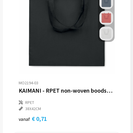
MO2194-03
KAIMANI - RPET non-woven boodschappentas
RPET
38X42CM
€ 0,71
vanaf