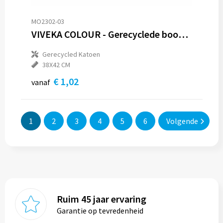
MO2302-03
VIVEKA COLOUR - Gerecyclede boodschappentas
Gerecycled Katoen
38X42 CM
€ 1,02
vanaf
1
2
3
4
5
6
Volgende
Ruim 45 jaar ervaring
Garantie op tevredenheid