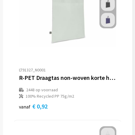
LT91327_N0001
R-PET Draagtas non-woven korte handvatten 38 x 42cm 75g/m²
2448
op voorraad
100% Recycled PP 75g/m2
€ 0,92
vanaf