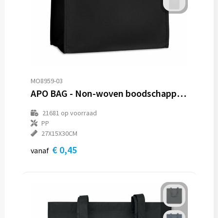
MO8959-03
APO BAG - Non-woven boodschappentas
21681
op voorraad
PP
27X15X30CM
€ 0,45
vanaf