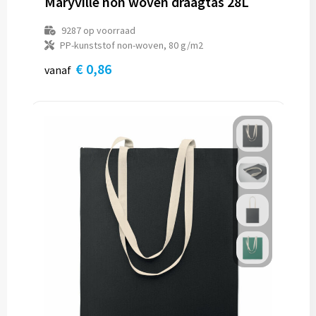
Maryville non woven draagtas 28L
9287
op voorraad
PP-kunststof non-woven, 80 g/m2
€ 0,86
vanaf