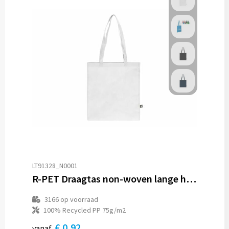
LT91328_N0001
R-PET Draagtas non-woven lange handvatten 38 x 42cm 75g/m²
3166
op voorraad
100% Recycled PP 75g/m2
€ 0,92
vanaf