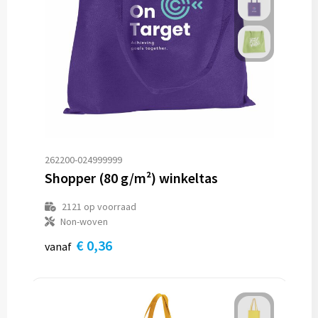
Trolleys
Aktetassen
Goodiebags
262200-024999999
Shopper (80 g/m²) winkeltas
2121
op voorraad
Non-woven
€ 0,36
vanaf