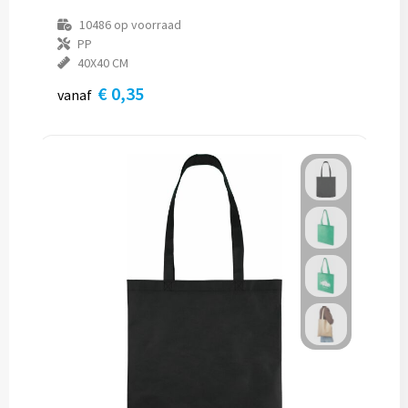
10486
op voorraad
PP
40X40 CM
€ 0,35
vanaf