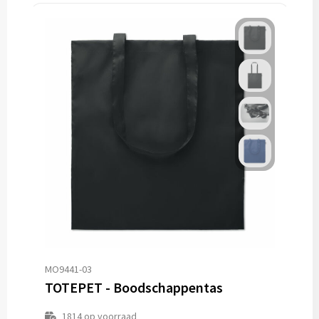
MO9441-03
TOTEPET - Boodschappentas
1814
op voorraad