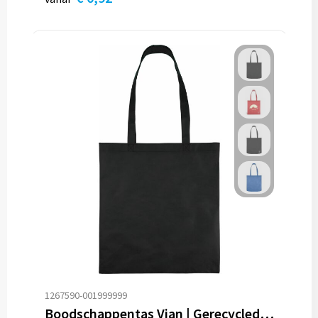
1267590-001999999
Boodschappentas Vian | Gerecycled | 11 l