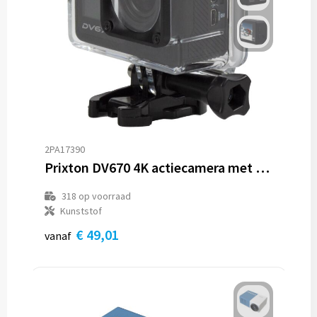
Trolleys
Aktetassen
Goodiebags
2PA17390
Prixton DV670 4K actiecamera met dubbel scherm
318
op voorraad
Kunststof
€ 49,01
vanaf