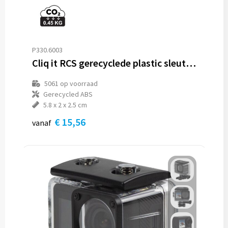
Reistassen
Reistassensets
P330.6003
Rugzakken
Cliq it RCS gerecyclede plastic sleutelhangercamera
Schoenentassen
5061
op voorraad
Gerecycled ABS
Schoudertassen
5.8 x 2 x 2.5 cm
€ 15,56
vanaf
Sporttassen
Strandtassen
Tablettassen
Toilettassen
Waterbestendige tassen