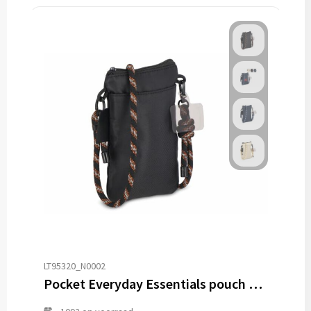
LT95320_N0002
Pocket Everyday Essentials pouch met paracord draagkoord