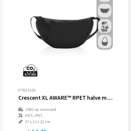
P763.5101
Crescent XL AWARE™ RPET halve maan sling bag
2962
op voorraad
rPET, rPET
37 x 13 x 21 cm