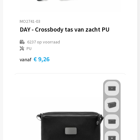
MO2741-03
DAY - Crossbody tas van zacht PU
6237
op voorraad
PU
€ 9,26
vanaf