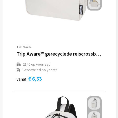
12076402
Trip Aware™ gerecyclede reiscrossbodytas 1 l
2146
op voorraad
Gerecycled polyester
€ 6,53
vanaf