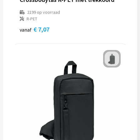
2199
op voorraad
R-PET
€ 7,07
vanaf