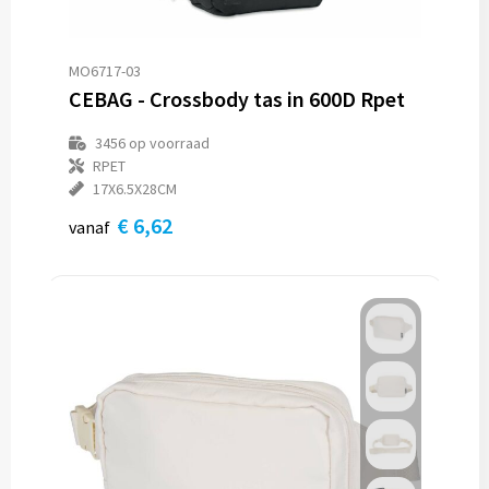
MO6717-03
CEBAG - Crossbody tas in 600D Rpet
3456
op voorraad
RPET
17X6.5X28CM
€ 6,62
vanaf