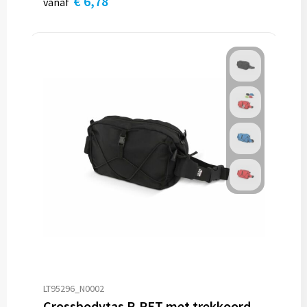
€ 6,78
vanaf
LT95296_N0002
Crossbodytas R-PET met trekkoord