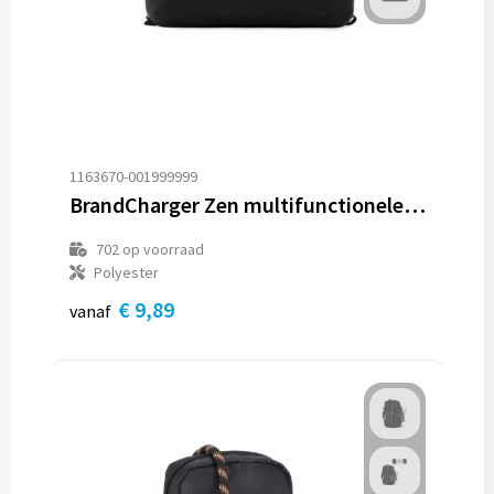
1163670-001999999
BrandCharger Zen multifunctionele tas
702
op voorraad
Polyester
€ 9,89
vanaf