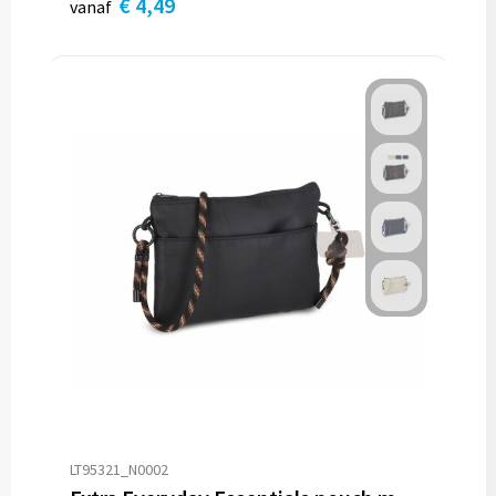
€ 4,49
vanaf
LT95321_N0002