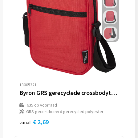
13005321
Byron GRS gerecyclede crossbodytas 2 l
635
op voorraad
GRS-gecertificeerd gerecycled polyester
€ 2,69
vanaf