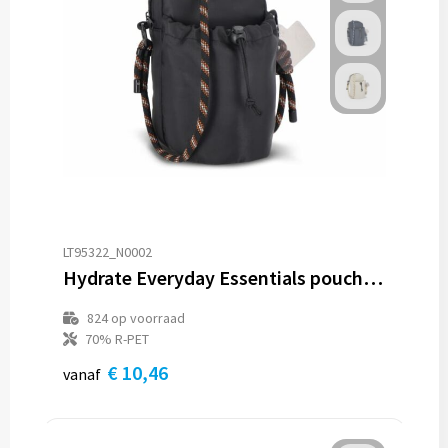
LT95322_N0002
Hydrate Everyday Essentials pouch met paracord draagkoord
824
op voorraad
70% R-PET
€ 10,46
vanaf