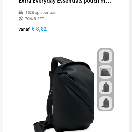
Extra Everyday Essentials pouch met paracord draagkoord
1626
op voorraad
70% R-PET
€ 8,82
vanaf