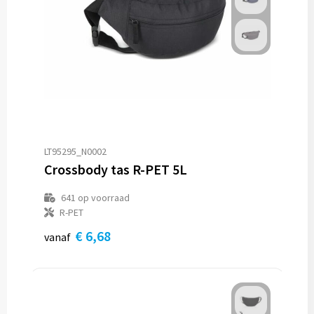
LT95295_N0002
Crossbody tas R-PET 5L
641
op voorraad
R-PET
€ 6,68
vanaf