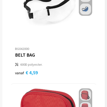
Trolleys
Aktetassen
Goodiebags
BG042000
BELT BAG
600D polyester.
€ 4,59
vanaf