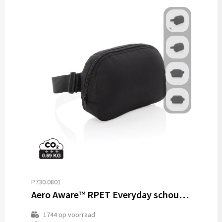
P730.0801
Aero Aware™ RPET Everyday schoudertas
1744
op voorraad