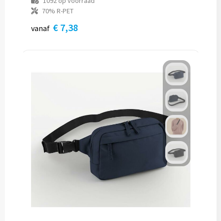
1092
op voorraad
70% R-PET
€ 7,38
vanaf