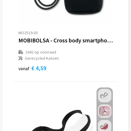
Reistassen
Reistassensets
Rugzakken
MO2519-03
MOBIBOLSA - Cross body smartphone tas
Schoenentassen
2442
op voorraad
Schoudertassen
Gerecycled Katoen
€ 4,59
vanaf
Sporttassen
Strandtassen
Tablettassen
Toilettassen
Waterbestendige tassen