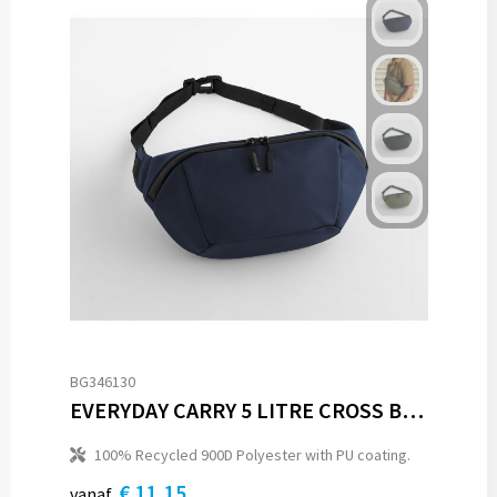
BG346130
EVERYDAY CARRY 5 LITRE CROSS BODY
100% Recycled 900D Polyester with PU coating.
€ 11,15
vanaf